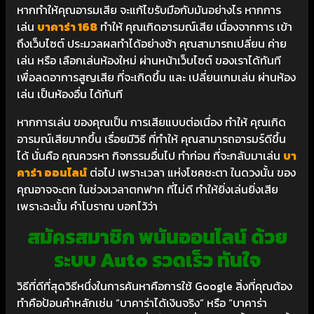
หากทำให้คุณอารมเสีย จะแก้ไขรับมือกับมันอย่างไร หากการ
เล่น
บาคาร่า 168
ทำให้ คุณเกิดอารมณ์เสีย เนื่องจากการ เข้า
ถึงเว็บไซต์ ประมวลผลทำได้อย่างช้า คุณสามารถเปลี่ยน ค่าย
เล่น หรือ เลือกเล่นห้องใหม่ ผ่านหน้าเว็บไซต์ ของเราได้ทันที
เพื่อลดอาการสูญเสีย ที่จะเกิดขึ้น และ เปลี่ยนเกมเล่น ผ่านห้อง
เล่น เป็นห้องอื่น ได้ทันที
หากการเล่น ของคุณเป็น การเสียแบบต่อเนื่อง ทำให้ คุณเกิด
อารมณ์เสียมากขึ้น เรื่อยมีวิธี ที่ทำให้ คุณสามารถอารมร์ดีขึ้น
ได้ นั่นคือ คุณควรหา กิจกรรมอื่นไป ทำก่อน ที่จะกลับมาเล่น
บา
คาร่า ออนไลน์
ต่อไป เพราะเวลา แห่งโชคชะตา ในดวงนั้น ของ
คุณอาจจะตก ในช่วงเวลาตกฟาก ที่ไม่ดี ทำให้ยิ่งเล่นยิ่งเสีย
เพราะฉะนั้น คำโบราณ บอกไว้ว่า
สมัครสมาชิก พนันออนไลน์ ด้วย
ระบบ Auto รวดเร็ว ทันใจ
วิธีที่ดีที่สุดวิธีหนึ่งในการค้นหาคือการใช้ Google สิ่งที่คุณต้อง
ทำคือป้อนคำหลักเช่น “บาคาร่าได้เงินจริง” หรือ “บาคาร่า