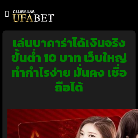
เล่นบาคาร่าได้เงินจริง
ขั้นต่ำ 10 บาท เว็บใหญ่
ทำกำไรง่าย มั่นคง เชื่อ
ถือได้