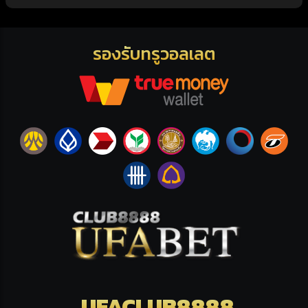
รองรับทรูวอลเลต
UFACLUB8888