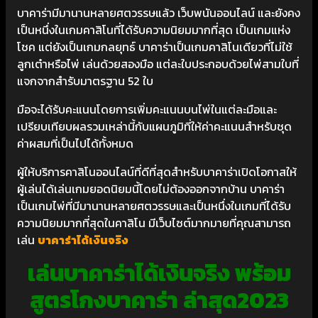
บาคาร่ามีมานานหลายศตวรรษแล้ว เว็บพนันออนไลน์ และยังคง
เป็นหนึ่งในเกมคาสิโนที่ได้รับความนิยมมากที่สุด เป็นเกมแห่ง
โชค แต่ยังเป็นเกมกลยุทธ์ บาคาร่าเป็นเกมคาสิโนเดียวที่ไม่ใช้
ลูกเต๋าหรือไพ่ เล่นด้วยสองมือ แต่ละใบประกอบด้วยไพ่สามใบที่
แจกจากสำรับมาตรฐาน 52 ใบ
มือจะได้รับคะแนนโดยการเพิ่มคะแนนบนไพ่ในแต่ละมือและ
เปรียบเทียบผลรวมเหล่านี้กับแผนภูมิที่ให้ค่าคะแนนสำหรับชุด
ค่าผสมที่เป็นไปได้ทั้งหมด
ผู้ให้บริการคาสิโนออนไลน์ที่ดีที่สุดสำหรับบาคาร่าเปิดโอกาสให้
ผู้เล่นได้เล่นเกมยอดนิยมนี้โดยไม่ต้องออกจากบ้าน บาคาร่า
เป็นเกมไพ่ที่มีมานานหลายศตวรรษและเป็นหนึ่งในเกมที่ได้รับ
ความนิยมมากที่สุดในคาสิโน มีเว็บไซต์มากมายที่คุณสามารถ
เล่น
บาคาร่าได้เงินจริง
เล่นบาคาร่าได้เงินจริง พร้อม
สูตรโกงบาคาร่า ล่าสุด2023