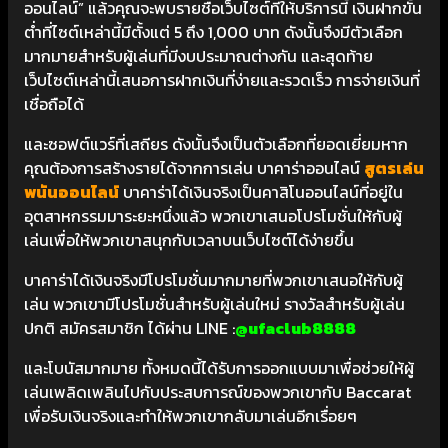
ออนไลน์” แล้วคุณจะพบรายชื่อเว็บไซต์ที่ให้บริการนี้ เงินฝากขั้น
ต่ำที่ไซต์เหล่านี้มีตั้งแต่ 5 ถึง 1,000 บาท ดังนั้นจึงมีตัวเลือก
มากมายสำหรับผู้เล่นที่มีงบประมาณต่างกัน และสุดท้าย
เว็บไซต์เหล่านี้เสนอการฝากเงินที่ง่ายและรวดเร็ว การจ่ายเงินที่
เชื่อถือได้
และซอฟต์แวร์ที่เสถียร ดังนั้นจึงเป็นตัวเลือกที่ยอดเยี่ยมหาก
คุณต้องการสร้างรายได้จากการเล่น บาคาร่าออนไลน์
สูตรเล่น
พนันออนไลน์
บาคาร่าได้เงินจริงเป็นคาสิโนออนไลน์ที่อยู่ใน
อุตสาหกรรมมาระยะหนึ่งแล้ว พวกเขาเสนอโปรโมชั่นให้กับผู้
เล่นเพื่อให้พวกเขาสนุกกับเวลาบนเว็บไซต์ได้ง่ายขึ้น
บาคาร่าได้เงินจริงมีโปรโมชั่นมากมายที่พวกเขาเสนอให้กับผู้
เล่น พวกเขามีโปรโมชั่นสำหรับผู้เล่นใหม่ รางวัลสำหรับผู้เล่น
ปกติ สมัครสมาชิก ได้ผ่าน LINE :
@ufaclub8888
และโบนัสมากมาย ทั้งหมดนี้ได้รับการออกแบบมาเพื่อช่วยให้ผู้
เล่นเพลิดเพลินไปกับประสบการณ์ของพวกเขากับ Baccarat
เพื่อรับเงินจริงและทำให้พวกเขากลับมาเล่นอีกเรื่อยๆ