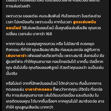
ตอนเช้า ก็เปลี่ยนมาเล่น เป็นตอนช่วงสาย หรือช่วงบ่ายแทน
การเล่นช่วงเช้า
เพราะดวง ของแต่ละ คนจะสัมพันธ์ กับโชคชะตา ในแต่ละช่วง
เวลา ไม่เหมือนกัน เพราะฉะนั้น หากในเวลา
สูตรเล่นพนัน
ออนไลน์
วิธีเล่นพนันออนไลน์ นั้นคุณยิ่งเล่นยิ่งเสีย คุณควร
เปลี่ยน เวลาเล่น บาคาร่า 168
หากการเล่น ของคุณถูกรบกวน หรือ ไม่มีสมาธิ ควรหยุด
กิจกรรม ที่ทำให้ คุณเสียสมาธิเสีย ก่อนและจดจ่อ อยู่กับการ
เล่นบาคาร่า
เพียงอย่างเดียวเท่านั้น เพราะสมาธิ ส่งตรงไป ยัง
ผู้แจกไพ่จะ ทำให้คุณสามารถ กอบโกยเงินได้ มากขึ้น ข้อนี้หาก
คุณ ยังไม่เชื่อ คุณต้องลองพิสูจน์ ด้วยตัวคุณเองว่า จะเป็นเช่น
นั้นจริง
หรือไม่แต่ จากที่นักพนันออนไลน์ ได้กล่าวขาน ถึงนั้นจากการ
ทดลองเล่น
บาคาร่าทดลอง
ก็พบว่าหากคุณ มีจิตใจ ที่จดจ่อ
กับ การเล่นคุณสามารถ เล่นได้แบบต่อเนื่อง และเติมเงิน ใน
เครดิตของคุณ ได้มากขึ้นเรื่อยๆ หากคุณไม่มี สมาธิจดจ่อ อาจ
ทำให้ คุณสูญเสียเงิน มากกว่า