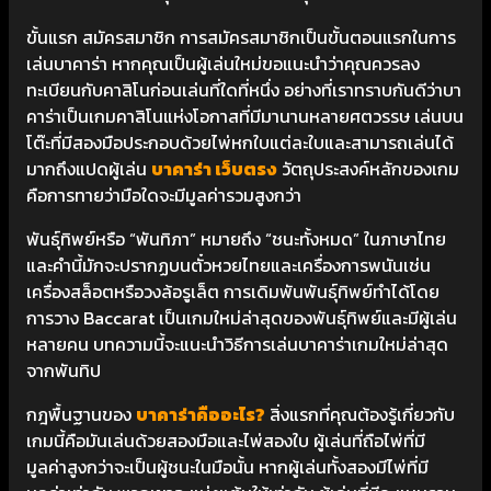
ขั้นแรก สมัครสมาชิก การสมัครสมาชิกเป็นขั้นตอนแรกในการ
เล่นบาคาร่า หากคุณเป็นผู้เล่นใหม่ขอแนะนำว่าคุณควรลง
ทะเบียนกับคาสิโนก่อนเล่นที่ใดที่หนึ่ง อย่างที่เราทราบกันดีว่าบา
คาร่าเป็นเกมคาสิโนแห่งโอกาสที่มีมานานหลายศตวรรษ เล่นบน
โต๊ะที่มีสองมือประกอบด้วยไพ่หกใบแต่ละใบและสามารถเล่นได้
มากถึงแปดผู้เล่น
บาคาร่า เว็บตรง
วัตถุประสงค์หลักของเกม
คือการทายว่ามือใดจะมีมูลค่ารวมสูงกว่า
พันธุ์ทิพย์หรือ “พันทิภา” หมายถึง “ชนะทั้งหมด” ในภาษาไทย
และคำนี้มักจะปรากฏบนตั๋วหวยไทยและเครื่องการพนันเช่น
เครื่องสล็อตหรือวงล้อรูเล็ต การเดิมพันพันธุ์ทิพย์ทำได้โดย
การวาง Baccarat เป็นเกมใหม่ล่าสุดของพันธุ์ทิพย์และมีผู้เล่น
หลายคน บทความนี้จะแนะนำวิธีการเล่นบาคาร่าเกมใหม่ล่าสุด
จากพันทิป
กฎพื้นฐานของ
บาคาร่าคืออะไร?
สิ่งแรกที่คุณต้องรู้เกี่ยวกับ
เกมนี้คือมันเล่นด้วยสองมือและไพ่สองใบ ผู้เล่นที่ถือไพ่ที่มี
มูลค่าสูงกว่าจะเป็นผู้ชนะในมือนั้น หากผู้เล่นทั้งสองมีไพ่ที่มี