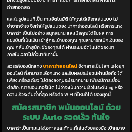
มีทั้งในรูปแบบของ บาคาร่า ที่เป็นการถ่ายทอดสด ผ่านการ
ถ่ายทอดสด
และในรูปแบบที่เป็น เกมอัตโนมัติ ให้คุณได้เลือกเล่นแบบ ไม่
ซ้ำซากจำเจ จึงทำให้รูปแบบของ บาคาร่าออนไลน์ หรือการแทง
บาคาร่า เป็นไปอย่าง สนุกสนาน และเมื่อคุณได้รับผล การ
แข่งขันที่เป็นเงิน เข้าสู่กระเป๋าของคุณ คุณสามารถเบิกเงินของ
คุณ กลับเข้าสู่บัญชีของคุณได้ ผ่านระบบอัตโนมัติของเรา
ภายในเวลาไม่กี่วินาทีเท่านั้น
สวรรค์ของนักแทง
บาคาร่าออนไลน์
จึงกลายเป็นโลก แห่งยุค
ออนไลน์ ที่สามารถเลือกแทง และรับผลประโยชน์ผ่านมือถือ ได้
เพียงเครื่องเดียว ไม่ต้องลงทุนอะไรมากมาย เพียงมีการเชื่อม
ต่อสัญญาณอินเทอร์เน็ต ไม่ว่าจะเป็นความเร็วในระดับ 5g หรือ
ความเร็วระดับต่ำที่สุด หรือต่อ WIFI ที่ไหนก็ได้ ของยุคนี้
สมัครสมาชิก พนันออนไลน์ ด้วย
ระบบ Auto รวดเร็ว ทันใจ
บาคาร่าเป็นเกมแห่งโอกาสและทักษะที่เล่นด้วยสองมือ เป้าหมาย