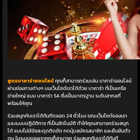
สูตรบาคาร่าออนไลน์
คุณก็สามารถร่วมเล่น บาคาร่าออนไลน์
ผ่านช่องทางต่างๆ บนเว็บไซต์เราได้ด้วย บาคาร่า ที่เป็นเครือ
ข่ายใหญ่ แบบ บาคาร่า SA ซึ่งเป็นมาตรฐาน ระดับสากลที่
พร้อมให้คุณ
ร่วมสนุกกับเราได้ทันทีตลอด 24 ชั่วโมง ขณะเว็บไซต์ของเรา
และระบบปฏิบัติการ ที่เป็นอัตโนมัติ ทำให้คุณสามารถร่วมสนุก
ได้ แบบไม่มีข้อสะดุดติดขัด กดปุ่มสมัครสมาชิก และยืนยันตัว
ตน ในระบบของเราคุณก็สามารถ ร่วมสนุกกับเราได้ทันที