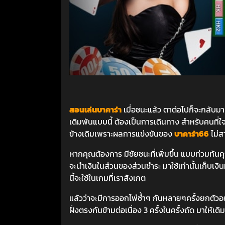
สอนเล่นบาคาร่า
เมื่อชนะแล้ว ตาต่อไปก็จะกลับมาเ
เดิมพันแบบนี้ ต้องเป็นการเดินทาง สำหรับคนที่ใจ
ข้างเดิมเพราะผลการแข่งขันของ
บาคาร่า66
ไม่ส
หากคุณต้องการ มีชัยชนะที่เพิ่มขึ้น แบบท่วมท้นค
จะนำเงินในส่วนของส่วนชำระ มาใช้เท่านั้นเก็บเงิ
นี้จะใช้ในเกมที่เราสังเกต
แล้วว่าจะมีการออกไพ่ซ้ำๆ กันหลายๆครั้งยกตัวอย่
ฝั่งตรงกันข้ามต่อเนื่อง 3 ครั้งในครั้งถัด มาให้เ