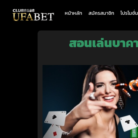
หน้าหลัก
สมัครสมาชิก
โปรโมชั่น
สอนเล่นบาคาร่