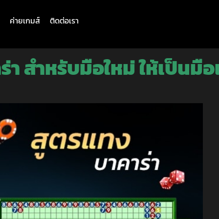
ค่ายเกมส์
ติดต่อเรา
า สำหรับมือใหม่ ให้เป็นมือ