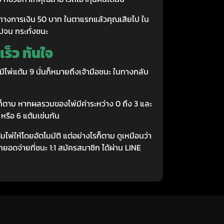
ทุนทางการเงิน 50 บาท ในตาแรกแล้วคุณเสียไป ใน
ไปจน กระทั่งชนะ
ร็ว ทันใจ
มือมีไพ่แต้ม 9 นั่นก็หมายถึงเจ้ามือชนะ ในทางกลับ
็ตาม หากผลรวมของไพ่มีค่าระหว่าง 0 ถึง 3 และ
 หรือ 6 แต้มเช่นกัน
พ่ให้โดยอัตโนมัติ แต่อย่างไรก็ตาม ดูเหมือนว่า
ักยอดจ่ายที่ชนะ 1:1 สมัครสมาชิก ได้ผ่าน LINE