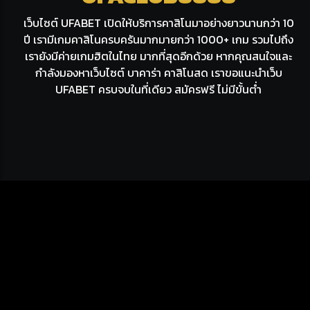
เว็บไซต์ UFABET เปิดให้บริการคาสิโนมาอย่างยาวนานกว่า 10
ปี เรามีเกมคาสิโนครบครันมากมายกว่า 1000+ เกม รวมไปถึง
เรายังมีค่ายเกมฮิตในไทย มากที่สุดอีกด้วย หากคุณสนใจและ
กำลังมองหาเว็บไซต์ บาคาร่า คาสิโนสด เราขอแนะนำเว็บ
UFABET ครบจบในที่เดียว สมัครฟรี ไม่มีขั้นต่ำ