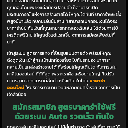
ฝ่ายประสบการณ์อันดีที่สุด บาคาร่า66 กับการเล่นที่พร้อม ให้
คุณกอบโกยเพียงแค่สมัครปลายนิ้ว ก็สามารถเปิด
ประสบการณ์ แห่งการสร้างรายได้ ให้คุณได้ทันที บาคาร่า66 ซึ่ง
พิสูจน์มาแล้ว กับคนเล่นนับล้าน ที่สามารถเบิกถอนเงินได้จริง
บาคาร่า66 กับเงินที่คุณสามารถทดลองเริ่มเล่น ได้ด้วยการใช้
เครดิตฟรีใหม่ ให้คุณตั้งแต่แรกเริ่ม จากการสมัครเพียงไม่กี่
นาที
เข้าสู่ระบบ สูตรการแทง ที่เป็นรูปแบบตายตัว พร้อมให้คุณ
ดึงดูดเงิน เข้าสู่กระเป๋านักท่องเที่ยว ไปกับรถของ บาคาร่า
กลายเป็นแหล่งสร้างรายได้ ที่พร้อมให้คุณเติบโต กับการเล่น
คาสิโนออนไลน์ ที่ดีที่สุด เพราะเราคือ เครือข่ายใหญ่ ที่ได้รับ
มาตรฐาน จากแบรนด์ชั้นนำ หนึ่งเดียวในไทย
บาคาร่า
ออนไลน์
ให้บริการยาวนาน จนมีหลายคนที่ร่ำรวย จากการเป็น
เจ้าสัวน้อย
สมัครสมาชิก สูตรบาคาร่าใช้ฟรี
ด้วยระบบ Auto รวดเร็ว ทันใจ
ทดลองเล่น คาสิโนออนไลน์ ไม่มีขั้นต่ำ ทางเข้าเล่นที่สามารถใช้