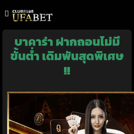
บาคาร่า ฝากถอนไม่มี
ขั้นต่ำ เดิมพันสุดพิเศษ
!!