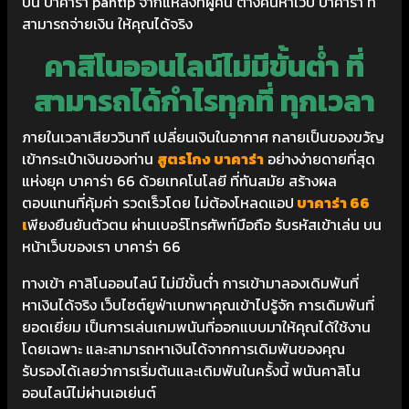
บน บาคาร่า pantip จากแหล่งที่ผู้คน ต่างค้นหาเว็บ บาคาร่า ที่
สามารถจ่ายเงิน ให้คุณได้จริง
คาสิโนออนไลน์ไม่มีขั้นต่ำ ที่
สามารถได้กำไรทุกที่ ทุกเวลา
ภายในเวลาเสียววินาที เปลี่ยนเงินในอากาศ กลายเป็นของขวัญ
เข้ากระเป๋าเงินของท่าน
สูตรโกง บาคาร่า
อย่างง่ายดายที่สุด
แห่งยุค บาคาร่า 66 ด้วยเทคโนโลยี ที่ทันสมัย สร้างผล
ตอบแทนที่คุ้มค่า รวดเร็วโดย ไม่ต้องโหลดแอป
บาคาร่า 66
เ
พียงยืนยันตัวตน ผ่านเบอร์โทรศัพท์มือถือ รับรหัสเข้าเล่น บน
หน้าเว็บของเรา บาคาร่า 66
ทางเข้า คาสิโนออนไลน์ ไม่มีขั้นต่ำ การเข้ามาลองเดิมพันที่
หาเงินได้จริง เว็บไซต์ยูฟ่าเบทพาคุณเข้าไปรู้จัก การเดิมพันที่
ยอดเยี่ยม เป็นการเล่นเกมพนันที่ออกแบบมาให้คุณได้ใช้งาน
โดยเฉพาะ และสามารถหาเงินได้จากการเดิมพันของคุณ
รับรองได้เลยว่าการเริ่มต้นและเดิมพันในครั้งนี้ พนันคาสิโน
ออนไลน์ไม่ผ่านเอเย่นต์