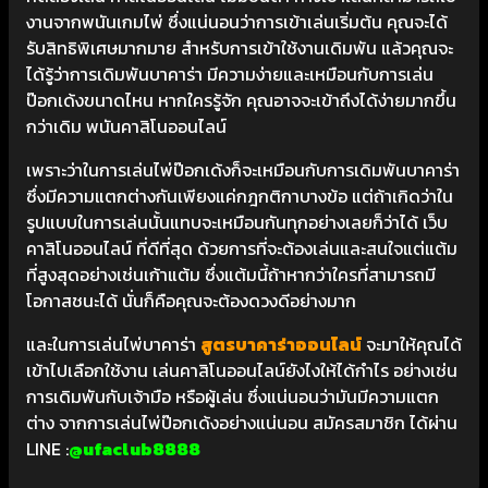
งานจากพนันเกมไพ่ ซึ่งแน่นอนว่าการเข้าเล่นเริ่มต้น คุณจะได้
รับสิทธิพิเศษมากมาย สำหรับการเข้าใช้งานเดิมพัน แล้วคุณจะ
ได้รู้ว่าการเดิมพันบาคาร่า มีความง่ายและเหมือนกับการเล่น
ป๊อกเด้งขนาดไหน หากใครรู้จัก คุณอาจจะเข้าถึงได้ง่ายมากขึ้น
กว่าเดิม พนันคาสิโนออนไลน์
เพราะว่าในการเล่นไพ่ป๊อกเด้งก็จะเหมือนกับการเดิมพันบาคาร่า
ซึ่งมีความแตกต่างกันเพียงแค่กฎกติกาบางข้อ แต่ถ้าเกิดว่าใน
รูปแบบในการเล่นนั้นแทบจะเหมือนกันทุกอย่างเลยก็ว่าได้ เว็บ
คาสิโนออนไลน์ ที่ดีที่สุด ด้วยการที่จะต้องเล่นและสนใจแต่แต้ม
ที่สูงสุดอย่างเช่นเก้าแต้ม ซึ่งแต้มนี้ถ้าหากว่าใครที่สามารถมี
โอกาสชนะได้ นั่นก็คือคุณจะต้องดวงดีอย่างมาก
และในการเล่นไพ่บาคาร่า
สูตรบาคาร่าออนไลน์
จะมาให้คุณได้
เข้าไปเลือกใช้งาน เล่นคาสิโนออนไลน์ยังไงให้ได้กำไร อย่างเช่น
การเดิมพันกับเจ้ามือ หรือผู้เล่น ซึ่งแน่นอนว่ามันมีความแตก
ต่าง จากการเล่นไพ่ป๊อกเด้งอย่างแน่นอน สมัครสมาชิก ได้ผ่าน
LINE :
@ufaclub8888