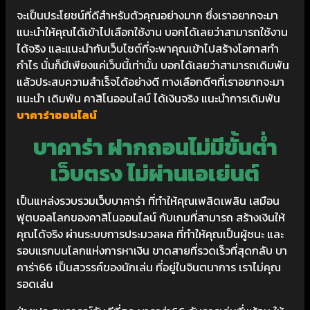
จะเป็นประโยชน์ที่ดีสำหรับตัวคุณอย่างมาก ซึ่งเราอยากจะมา
แนะนำให้คุณได้เข้าไปเลือกใช้งาน บอกได้เลยว่าสามารถใช้งาน
ได้จริง และแนะนำกับเว็บไซต์ที่จะพาคุณเข้าไปสร้างโอกาสทำ
กำไร นั่นก็มีเพียงแค่เว็บนี้เท่านั้น บอกได้เลยว่าสามารถเดิมพัน
แล้วประสบความสำเร็จได้อย่างดี ทางเลือกดีๆที่เราอยากจะมา
แนะนำ เดิมพัน คาสิโนออนไลน์ ได้เงินจริง แนะนำการเดิมพัน
บาคาร่าออนไลน์
บาคาร่า ฝากถอนไม่มีขั้นต่ำ
เว็บตรง ไม่ผ่านเอเย่นต์
เป็นแหล่งรวบรวมเว็บบาคาร่า ที่ทำให้คุณเพลิดเพลิน เสมือน
ฟุตบอลโลกของคาสิโนออนไลน์ กับเกมที่สามารถ สร้างเงินให้
คุณได้จริง ผ่านระบบการประมวลผล ที่ทำให้คุณเป็นผู้ชนะ และ
รอบแรกบนโลกแห่งการหาเงิน ขาดสายที่รวดเร็วที่สุดกลับ บา
คาร่า66 เป็นสวรรค์ของนักเล่น ที่อยู่ในจินตนาการ เราไม่คุณ
รอดเล่น