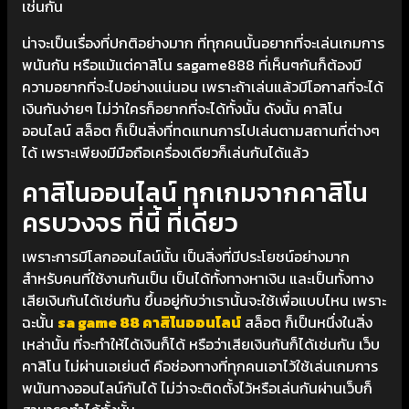
เช่นกัน
น่าจะเป็นเรื่องที่ปกติอย่างมาก ที่ทุกคนนั้นอยากที่จะเล่นเกมการ
พนันกัน หรือแม้แต่คาสิโน sagame888 ที่เห็นๆกันก็ต้องมี
ความอยากที่จะไปอย่างแน่นอน เพราะถ้าเล่นแล้วมีโอกาสที่จะได้
เงินกันง่ายๆ ไม่ว่าใครก็อยากที่จะได้ทั้งนั้น ดังนั้น คาสิโน
ออนไลน์ สล็อต ก็เป็นสิ่งที่ทดแทนการไปเล่นตามสถานที่ต่างๆ
ได้ เพราะเพียงมีมือถือเครื่องเดียวก็เล่นกันได้แล้ว
คาสิโนออนไลน์ ทุกเกมจากคาสิโน
ครบวงจร ที่นี้ ที่เดียว
เพราะการมีโลกออนไลน์นั้น เป็นสิ่งที่มีประโยชน์อย่างมาก
สำหรับคนที่ใช้งานกันเป็น เป็นได้ทั้งทางหาเงิน และเป็นทั้งทาง
เสียเงินกันได้เช่นกัน ขึ้นอยู่กับว่าเรานั้นจะใช้เพื่อแบบไหน เพราะ
ฉะนั้น
sa game 88 คาสิโนออนไลน์
สล็อต ก็เป็นหนึ่งในสิ่ง
เหล่านั้น ที่จะทำให้ได้เงินก็ได้ หรือว่าเสียเงินกันก็ได้เช่นกัน เว็บ
คาสิโน ไม่ผ่านเอเย่นต์ คือช่องทางที่ทุกคนเอาไว้ใช้เล่นเกมการ
พนันทางออนไลน์กันได้ ไม่ว่าจะติดตั้งไว้หรือเล่นกันผ่านเว็บก็