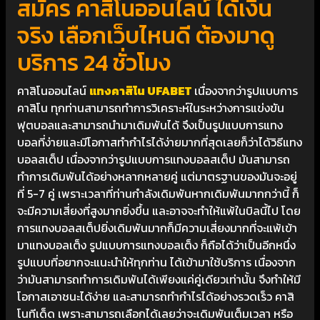
สมัคร คาสิโนออนไลน์ ได้เงิน
จริง เลือกเว็บไหนดี ต้องมาดู
บริการ 24 ชั่วโมง
คาสิโนออนไลน์
แทงคาสิโน UFABET
เนื่องจากว่ารูปแบบการ
คาสิโน ทุกท่านสามารถทำการวิเคราะห์ในระหว่างการแข่งขัน
ฟุตบอลและสามารถนำมาเดิมพันได้ จึงเป็นรูปแบบการแทง
บอลที่ง่ายและมีโอกาสทำกำไรได้ง่ายมากที่สุดเลยก็ว่าได้วิธีแทง
บอลสเต็ป เนื่องจากว่ารูปแบบการแทงบอลสเต็ป มันสามารถ
ทำการเดิมพันได้อย่างหลากหลายคู่ แต่มาตรฐานของมันจะอยู่
ที่ 5-7 คู่ เพราะเวลาที่ท่านกำลังเดิมพันหากเดิมพันมากกว่านี้ ก็
จะมีความเสี่ยงที่สูงมากยิ่งขึ้น และอาจจะทำให้แพ้ในบิลนี้ไป โดย
การแทงบอลสเต็ปยิ่งเดิมพันมากก็มีความเสี่ยงมากที่จะแพ้เข้า
มาแทงบอลเต็ง รูปแบบการแทงบอลเต็ง ก็ถือได้ว่าเป็นอีกหนึ่ง
รูปแบบที่อยากจะแนะนำให้ทุกท่าน ได้เข้ามาใช้บริการ เนื่องจาก
ว่ามันสามารถทำการเดิมพันได้เพียงแค่คู่เดียวเท่านั้น จึงทำให้มี
โอกาสเอาชนะได้ง่าย และสามารถทำกำไรได้อย่างรวดเร็ว คาสิ
โนทีเด็ด เพราะสามารถเลือกได้เลยว่าจะเดิมพันเต็มเวลา หรือ