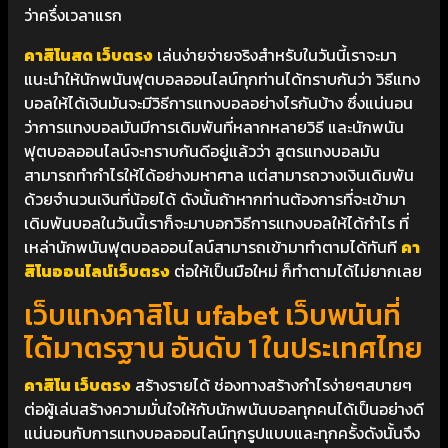
ว่าครึ่งเวลาแรก
คาสิโนสด เว็บตรง
เล่นง่ายจ่ายจริงสำหรับในวันนี้เราจะมา
แนะนำให้นักพนันฟุตบอลออนไลน์ทุกท่านได้ทราบกันว่า วิธีแทง
บอลให้ได้เงินมันจะมีวิธีการแทงบอลอย่างไรกันบ้าง ซึ่งแน่นอน
ว่าการแทงบอลมันมีการเดิมพันที่หลากหลายวิธี และนักพนัน
ฟุตบอลออนไลน์จะทราบกันดีอยู่แล้วว่า สูตรแทงบอลมัน
สามารถทำกำไรให้ได้อย่างมหาศาล แต่สามารถวางเงินเดิมพัน
ด้วยจำนวนเงินที่น้อยได้ ดังนั้นถ้าหากท่านต้องการที่จะเข้ามา
เดิมพันบอลในวันนี้เราก็จะมาบอกวิธีการแทงบอลให้ได้กำไร ที่
เหล่านักพนันฟุตบอลออนไลน์สามารถเข้ามาทำตามได้ทันที
คา
สิโนออนไลน์เว็บตรง
ต่อให้เป็นมือใหม่ ก็ทำตามได้ไม่ยากเลย
เว็บแทงคาสิโน ufabet เว็บพนันที่
ได้มาตรฐาน อันดับ 1 ในประเทศไทย
คาสิโน เว็บตรง
สร้างรายได้ ช่องทางสร้างกำไรง่ายๆสบายๆ
ต่อผู้เล่นสร้างความมั่นใจให้กับนักพนันบอลทุกคนได้เป็นอย่างดี
แน่นอนกับการแทงบอลออนไลน์ทุกรูปแบบและทุกครั้งดังนั้นจึง