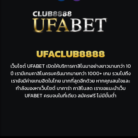
UFACLUB8888
เว็บไซต์ UFABET เปิดให้บริการคาสิโนมาอย่างยาวนานกว่า 10
ปี เรามีเกมคาสิโนครบครันมากมายกว่า 1000+ เกม รวมไปถึง
เรายังมีค่ายเกมฮิตในไทย มากที่สุดอีกด้วย หากคุณสนใจและ
กำลังมองหาเว็บไซต์ บาคาร่า คาสิโนสด เราขอแนะนำเว็บ
UFABET ครบจบในที่เดียว สมัครฟรี ไม่มีขั้นต่ำ