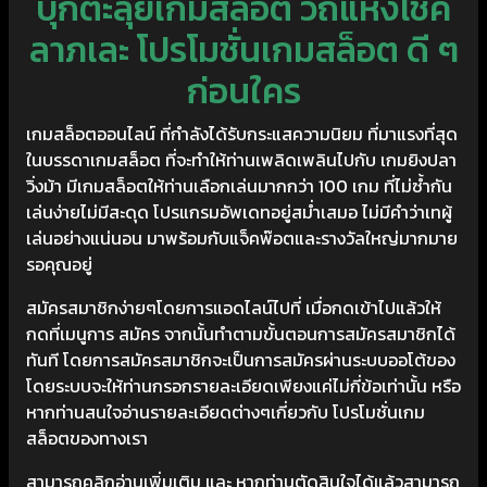
บุกตะลุยเกมสล็อต วิถีแห่งโชค
ลาภเละ โปรโมชั่นเกมสล็อต ดี ๆ
ก่อนใคร
เกมสล็อตออนไลน์ ที่กำลังได้รับกระแสความนิยม ที่มาแรงที่สุด
ในบรรดาเกมสล็อต ที่จะทำให้ท่านเพลิดเพลินไปกับ เกมยิงปลา
วิ่งม้า มีเกมสล็อตให้ท่านเลือกเล่นมากกว่า 100 เกม ที่ไม่ซ้ำกัน
เล่นง่ายไม่มีสะดุด โปรแกรมอัพเดทอยู่สม่ำเสมอ ไม่มีคำว่าเทผู้
เล่นอย่างแน่นอน มาพร้อมกับแจ็คพ๊อตและรางวัลใหญ่มากมาย
รอคุณอยู่
สมัครสมาชิกง่ายๆโดยการแอดไลน์ไปที่ เมื่อกดเข้าไปแล้วให้
กดที่เมนูการ สมัคร จากนั้นทำตามขั้นตอนการสมัครสมาชิกได้
ทันที โดยการสมัครสมาชิกจะเป็นการสมัครผ่านระบบออโต้ของ
โดยระบบจะให้ท่านกรอกรายละเอียดเพียงแค่ไม่กี่ข้อเท่านั้น หรือ
หากท่านสนใจอ่านรายละเอียดต่างๆเกี่ยวกับ โปรโมชั่นเกม
สล็อตของทางเรา
สามารถคลิกอ่านเพิ่มเติม และ หากท่านตัดสินใจได้แล้วสามารถ