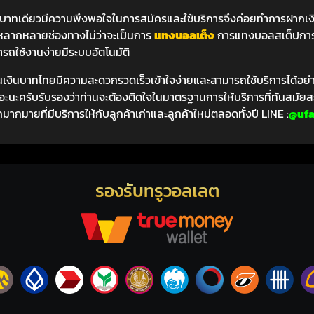
ต่บาทเดียวมีความพึงพอใจในการสมัครและใช้บริการจึงค่อยทำการฝากเง
หลากหลายช่องทางไม่ว่าจะเป็นการ
แทงบอลเต็ง
การแทงบอลสเต็ปการ
ถใช้งานง่ายมีระบบอัตโนมัติ
นเงินบาทไทยมีความสะดวกรวดเร็วเข้าใจง่ายและสามารถใช้บริการได้อ
ะนะครับรับรองว่าท่านจะต้องติดใจในมาตรฐานการให้บริการที่ทันสม
ากมายที่มีบริการให้กับลูกค้าเก่าและลูกค้าใหม่ตลอดทั้งปี LINE :
@uf
รองรับทรูวอลเลต