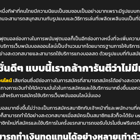
หนึ่งกีฬาที่คนไทยมีความนิยมเป็นชมชอบเป็นอย่างมากเพราะมีรูปแบบกา
่านจะสามารถสนุกสนานกับรูปแบบและวิธีการเล่นที่เพลิดเพลินจนเป็นที่นิ
ตบอลช่องทางในการพนันฟุตบอลก็เป็นอีกช่องทางหนึ่งที่จะเพิ่มความ
และใช้บริการเว็บพนันบอลออนไลน์เป็นจำนวนมากโดยมาตรฐานการให้บริกา
อย่างสะดวกสบายและสามารถใช้บริการแทงบอลสด ด้วยรูปแบบที่ทันสมั
นดีๆ แบบนี้เรากล้าการันตีว่าไม่ม
นไลน์
เสียก่อนซึ่งมีช่องทางในการสมัครที่สามารถสมัครได้อย่างสะดว
อมูลทางการเงินทำให้มีความมั่นใจในการสมัครและใช้บริการมากยิ่งขึ้
ำหรับการสมัครใช้บริการเว็บพนันออนไลน์นั่นเอง
ตบอลมากยิ่งขึ้นไม่ว่าจะเป็นการสมัครสมาชิกกับเจ้าหน้าที่และพนักงานที่
สามารถทำได้อย่างสะดวกสบายเมื่อสมัครเป็นสมาชิกแล้วก็จะได้รับ us
มาชิกใหม่ที่สมัครและใช้บริการในครั้งแรกสามารถขอรับโปรโมชั่นฟรีเคร
มารถทำเงินทดแทนได้อย่างหลายเท่าตัวท