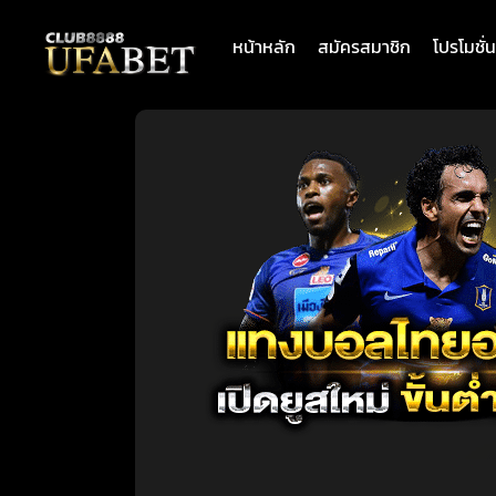
หน้าหลัก
สมัครสมาชิก
โปรโมชั่น