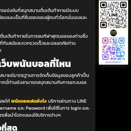
รแข่งขันที่สนุกสนานตื่นเต้นท้าทายมีระบบ
ยมและเป็นที่ชื่นชอบของผู้คนทั่วโลกนั่นเองและ
ตื่นเต้นท้าทายในการชมกีฬาฟุตบอลของท่านซึ่ง
รที่ทันสมัยสะดวกรวดเร็วและปลอดภัยท่าน
ย
ีเว็บพนันบอลที่ไหน
กสบายมีมาตรฐานการจัดเก็บข้อมูลของลูกค้าเป็น
นนอกจากนี้ท่านยังสามารถสนุกสนานกับการแทงบอล
คอยให้
พนันบอลเล่นยังไง
บริการผ่านทาง LINE
ername และ Password เพื่อใช้ในการ login และ
ดิตเพื่อนำไปทดลองใช้บริการต่างๆ
ี่สุด