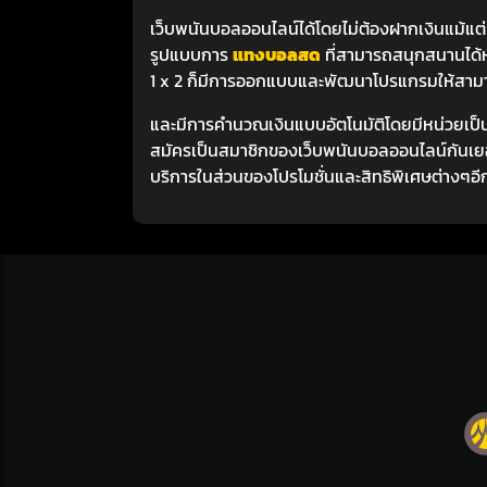
เว็บพนันบอลออนไลน์ได้โดยไม่ต้องฝากเงินแม้แ
รูปแบบการ
แทงบอลสด
ที่สามารถสนุกสนานได้
1 x 2 ก็มีการออกแบบและพัฒนาโปรแกรมให้สามาร
และมีการคำนวณเงินแบบอัตโนมัติโดยมีหน่วยเป็
สมัครเป็นสมาชิกของเว็บพนันบอลออนไลน์กันเยอ
บริการในส่วนของโปรโมชั่นและสิทธิพิเศษต่างๆอีกม