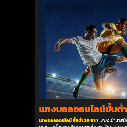
แทงบอลออนไลน์ขั้นต่ำ
แทงบอลออนไลน์ ขั้นต่ำ 20 บาท
เพียงเข้ามาสมัค