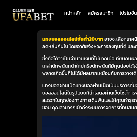
หน้าหลัก
สมัครสมาชิก
โปรโมชั่น
แทงบอลออนไลน์ขั้นต่ำ20บาท
อาจจะเลือกเทคนิ
ลดหลั่นกันไป โดยอาศัยจังหวะการลงทุนที่ดี และ
ซึ่งถือได้ว่าเป็นจำนวนเงินที่ไม่มากเมื่อเทียบกั
เหล่านักพนันหน้าใหม่หรือนักพนันที่มีทุนน้อยได้
พลาดเกิดขึ้นก็ไม่ได้มีผลมากเหมือนกับการวางเดิ
แทงบอลผ่านเน็ตแทงบอลผ่านเน็ตเป็นบริการที่ป
บอลออนไลน์ในรูปแบบที่นำเสนอผ่านเว็บไซต์การ
สะดวกในทุกช่องทางการเดิมพันและให้คุณทำธุรกรรม
ชอบ คุณสามารถเข้าถึงระบบการจัดการที่ทันสมั