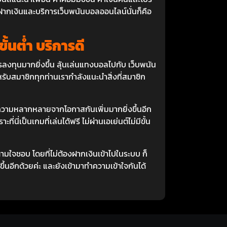
ารฝากเงินและบริการเว็บพนันบอลออนไลน์นั่นก็คือ
ั้นต่ำ บริการดี
ารลงทุนมากยิ่งขึ้น ลุ้นเล่นแทงบอลไปกับ เว็บพนัน
ับสมาชิกทุกท่านเรากำลังแนะนำสิ่งที่สมาชิก
ับความหลากหลายจากโอกาสกันเพิ่มมากยิ่งขึ้นอีก
นี่เป็นเกมที่เล่นได้ฟรี ไม่ผ่านเอเย่นต์ไม่มีขั้น
ตามใจชอบ โดยที่ไม่ต้องฝากเงินเข้าไปในระบบ ก็
ขึ้นอีกด้วยค่ะ และยังเข้ามาทำความเข้าใจกันได้