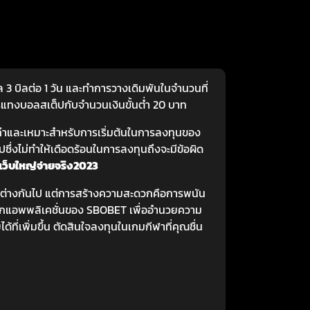
 3 บิลต่อ 1 วัน และทำการวางเดิมพันในจำนวนที่
ารแทงบอลสเต็ปกับจำนวนเงินขั้นต่ำ 20 บาท
คุ้มค่าและเหมาะสำหรับการเริ่มต้นในการลงทุนของ
ปซึ่งไม่ทำให้เดือดร้อนในการลงทุนถึงจะมีข้อผิด
เว็บใหญ่จ่ายจริง2023
กต่างกันไป แต่การสร้างความสะดวกคือการพนัน
บทุกแอพพลิเคชั่นของ SBOBET เพื่ออำนวยความ
่เพิ่มขึ้น ตัดสินใจลงทุนในเกมกีฬาที่คุณชื่น