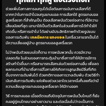
ช่วยเพิ่มโอกาสการลงทุนได้เมื่อต้องการเน้นทางเลือกที่ดี
มากกว่าในการเข้าไปลงทุนแทงบอล การเลือกใช้ สูตรแทงบอล
สูงครึ่งแรก ที่สำคัญเป็น ต้องเลือกพนันด้วยช่องทาง ที่มีความ
เสี่ยงน้อยที่สุด เอามาใช้เป็นตัวเลือกในส่วนเพื่อการได้กำไรให้
เกิดขึ้น หรือการเข้าไป ได้อย่างมีประสิทธิภาพถ้าด้วยรูปแบบ
ของการเดิมพัน
เทคนิคการ แทงบอล
ในครึ่งเวลาแรกเป็นได้
มีความเสี่ยงอยู่บ้าง สูตรแทงบอลสูงครึ่งแรก
ไม่ว่าพนันด้วยแบบใดก็ตาม การพนันพวกนั้น ควรมีความ
ปลอดภัย ในส่วนของการกระตุ้นนำมาซึ่งการทำให้มีการมีการ
สร้างกำไรขึ้นมา หรือสามารถเลือกเล่นด้วยช่องทางอื่น เพื่อลด
ผลกระทบที่นำมาซึ่งการมีโอกาสให้เกิดการสูญเสียมีสิ่งที่เกิด
ขึ้นจากการเดิมพันได้ ด้วยกติกาของการวางเดิมพัน ด้วยวิธีทำ
เงินกลับการเดิมพัน แค่เพียงช่วงเวลาใดเวลาหนึ่งก็เลยถือว่ามี
ความเสี่ยงสูตรแทงบอลสูงครึ่งแรก ให้มีทางออก
วิธี การแทงบอล เมื่ออดีตจนถึงปัจจุบันการพนันเว็บไหนดี ก็ยัง
คงอยู่คู่คนไทยมาอย่างยาวนาน และต่อเนื่องไม่ว่าจะเป็นการ