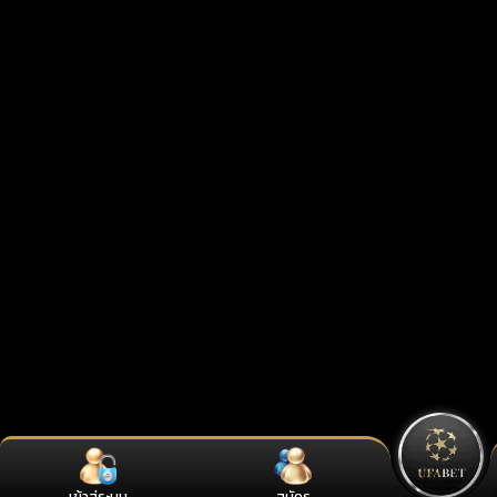
เข้าสู่ระบบ
สมัคร