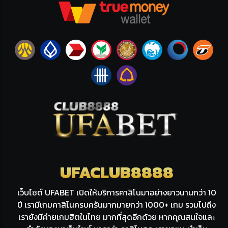
UFACLUB8888
เว็บไซต์ UFABET เปิดให้บริการคาสิโนมาอย่างยาวนานกว่า 10
ปี เรามีเกมคาสิโนครบครันมากมายกว่า 1000+ เกม รวมไปถึง
เรายังมีค่ายเกมฮิตในไทย มากที่สุดอีกด้วย หากคุณสนใจและ