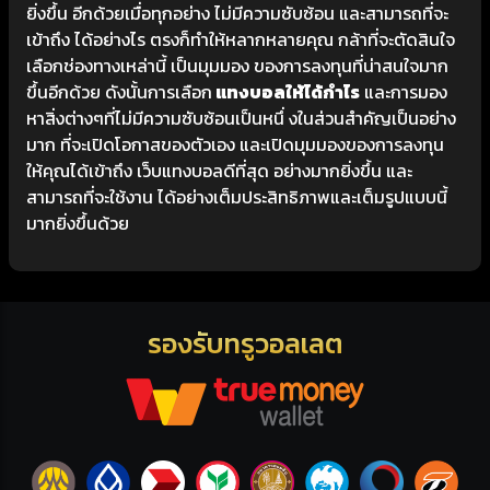
ยิ่งขึ้น อีกด้วยเมื่อทุกอย่าง ไม่มีความซับซ้อน และสามารถที่จะ
เข้าถึง ได้อย่างไร ตรงก็ทำให้หลากหลายคุณ กล้าที่จะตัดสินใจ
เลือกช่องทางเหล่านี้ เป็นมุมมอง ของการลงทุนที่น่าสนใจมาก
ขึ้นอีกด้วย ดังนั้นการเลือก
แทงบอลให้ได้กําไร
และการมอง
หาสิ่งต่างๆที่ไม่มีความซับซ้อนเป็นหนึ่ งในส่วนสำคัญเป็นอย่าง
มาก ที่จะเปิดโอกาสของตัวเอง และเปิดมุมมองของการลงทุน
ให้คุณได้เข้าถึง เว็บแทงบอลดีที่สุด อย่างมากยิ่งขึ้น และ
สามารถที่จะใช้งาน ได้อย่างเต็มประสิทธิภาพและเต็มรูปแบบนี้
มากยิ่งขึ้นด้วย
รองรับทรูวอลเลต