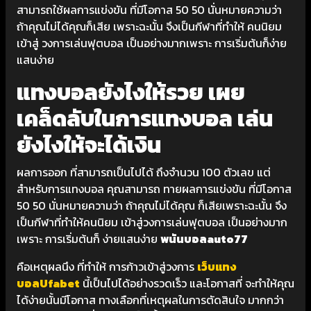
สามารถใช้ผลการแข่งขัน ที่มีโอกาส 50 50 นั่นหมายความว่า
ถ้าคุณไม่ได้คุณก็เสีย เพราะฉะนั้น จึงเป็นกีฬาที่ทำให้ คนนิยม
เข้าสู่ วงการเล่นฟุตบอล เป็นอย่างมากเพราะ การเริ่มต้นก็ง่าย
แสนง่าย
แทงบอลยังไงให้รวย เผย
เคล็ดลับในการแทงบอล เล่น
ยังไงให้จะได้เงิน
ผลการออก ที่สามารถเป็นไปได้ ถึงจำนวน 100 ตัวเลข แต่
สำหรับการแทงบอล คุณสามารถ ทายผลการแข่งขัน ที่มีโอกาส
50 50 นั่นหมายความว่า ถ้าคุณไม่ได้คุณ ก็เสียเพราะฉะนั้น จึง
เป็นกีฬาที่ทำให้คนนิยม เข้าสู่วงการเล่นฟุตบอล เป็นอย่างมาก
เพราะ การเริ่มต้นก็ ง่ายแสนง่าย
พนันบอลauto77
คือเหตุผลนึง ที่ทำให้ การก้าวเข้าสู่วงการ
เว็บแทง
บอลUfabet
นี้เป็นไปได้อย่างรวดเร็ว และโอกาสที่ จะทำให้คุณ
ได้ง่ายนั้นมีโอกาส ทางเลือกที่เหตุผลในการตัดสินใจ มากกว่า