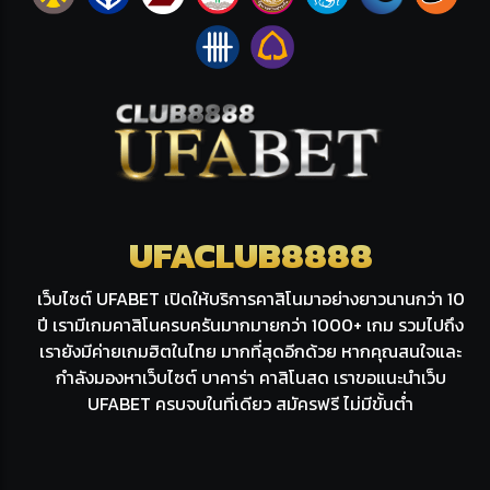
UFACLUB8888
เว็บไซต์ UFABET เปิดให้บริการคาสิโนมาอย่างยาวนานกว่า 10
ปี เรามีเกมคาสิโนครบครันมากมายกว่า 1000+ เกม รวมไปถึง
เรายังมีค่ายเกมฮิตในไทย มากที่สุดอีกด้วย หากคุณสนใจและ
กำลังมองหาเว็บไซต์ บาคาร่า คาสิโนสด เราขอแนะนำเว็บ
UFABET ครบจบในที่เดียว สมัครฟรี ไม่มีขั้นต่ำ