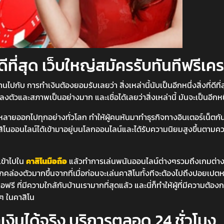
ีที่สุด เว็บใหญ่สมัครรับทันทีฟรีเค
กับ การทำเงินต้องยอมรับเลยว่า สิ่งเหล่านี้นับเป็นอีกหนึ่งสิ่งที่ดีที่
ลงตัวและสภาพเป็นอย่างมาก และเชื่อได้เลยว่าสิ่งเหล่านี้ มันจะเป็นอีกหนึ
หลายออกไปทุกอย่างทั่วโลก ทำให้ผู้คนหันมาทำธุรกิจทางอินเตอร์เน็ตกันมา
คาสิโนออนไลน์ได้เข้ามาอยู่บนโลกออนไลน์และได้รับความนิยมสูงขึ้นตามค
เข้าไปใน
คาสิโนมือถือ
แล้วทำการเล่นพนันออนไลน์ต่างๆรวมถึงเกมต่างๆ
ล่องตัวมากขึ้นจากที่เมื่อก่อนจะเล่นคาสิโนทั้งทีจะต้องไปถึงปอยเปตหรือไม
ฟรี ที่มีความใกล้กับบ้านเรามากที่สุดแล้ว และนี่ก็ทำให้ผู้ที่มีความต
งๆ ในคาสิโน
ำเงินได้จริง บริการตลอด 24 ชั่วโมง