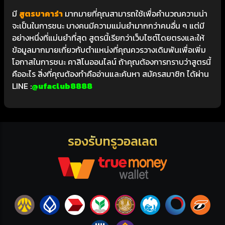
มี
สูตรบาคาร่า
มากมายที่คุณสามารถใช้เพื่อคำนวณความน่า
จะเป็นในการชนะ บางคนมีความแม่นยำมากกว่าคนอื่น ๆ แต่มี
อย่างหนึ่งที่แม่นยำที่สุด สูตรนี้เรียกว่าเว็บไซต์โดยตรงและให้
ข้อมูลมากมายเกี่ยวกับตำแหน่งที่คุณควรวางเดิมพันเพื่อเพิ่ม
โอกาสในการชนะ คาสิโนออนไลน์ ถ้าคุณต้องการทราบว่าสูตรนี้
คืออะไร สิ่งที่คุณต้องทำคืออ่านและค้นหา สมัครสมาชิก ได้ผ่าน
LINE :
@ufaclub8888
รองรับทรูวอลเลต