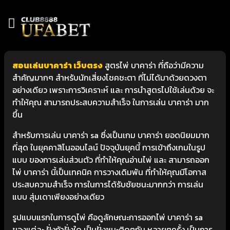
สอนเล่นบาคาร่า เว็บตรง
สูตรไพ่ บาคาร่า ที่ถือว่ามีความ
สำคัญมากๆ สำหรับนักเสี่ยงโชคชะตา ที่ไม่ได้มาด้วยดวงตา
อย่างเดียว เพราะการวิเคราะห์ และ การนำสูตรไปใช้เล่นด้วย จะ
ทำให้คุณ สามารถประสบความสำเร็จ ในการเล่น บาคาร่า มาก
ขึ้น
สำหรับการเล่น บาคาร่า sa ซึ่งเป็นเกม บาคาร่า ยอดนิยมมาก
ที่สุด ในยุคคาสิโนออนไลน์ ปัจจุบันยุคนี้ การเข้าถึงเกมในรูป
แบบ ของการเล่นส่วนตัว ที่ทำให้คุณอ่านไพ่ และ สามารถออก
ไพ่ บาคาร่า นี้เป็นเทคนิค การวางเดิมพัน ที่ทำให้คุณมีโอกาส
ประสบความสำเร็จ การในการได้รับชัยชนะมากกว่า การเล่น
แบบ สุ่มเดาเพียงอย่างเดียว
รูปแบบแรกในการดูไพ่ คือดูลักษณะการออกไพ่ บาคาร่า sa
ของแต่ละ ฝั่งถ้าฝั่งใด เป็นฝั่งชนะติดๆกัน หลายๆครั้ง เป็นการ