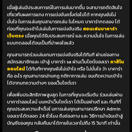
เมื่อผู้เล่นมีประสบการณ์ในการเล่นมากขึ้น จะสามารถตัดสินใจ
เกี่ยวกับผลการแทง การแข่งขันครั้งต่อไปได้ หากคุณยังไม่
มั่นใจ ในการเล่นคุณสามารถเล่น ในโหมด บาคาร่าทดลอง ได้
ก่อนที่คุณจะเข้าไปเล่นในการแข่งขันจริง
สอนเล่นบาคาร่า
เว็บตรง
เมื่อคุณได้รับประสบการณ์ และ ความมั่นใจ ในการเล่น
แบบทดลองได้จนเป็นที่น่าพอใจแล้ว
คุณสามารถร่วมเล่นเกมการแข่งขันจริงได้ทันที ผ่านช่องทาง
สมัครสมาชิกและ เข้าสู่ บาคาร่า sa ผ่านเว็บไซต์ของเรา
คาสิโน
ออนไลน์
ได้ทันทีหากคุณยังไม่เข้าใจ หรือ ไม่มั่นใจ ว่า บาคาร่า
คือ อะไร คุณสามารถอ่านกฏ กติกาการเล่น จนเกิดความเข้าใจ
ได้จากบทความต่างๆ ของเว็บไซต์เรา
เพื่อเพิ่มประสิทธิภาพสูงสุด ในการที่คุณจะเริ่มต้น ร่วมเล่นผ่าน
บาคาร่าออนไลน์ บนหน้าเว็บไซต์เรา ได้เป็นอย่างดี และ ทันทีที่
คุณประสบความสำเร็จใ นการเล่นคุณสามารถปรึกษา Admin
ของเราได้ตลอด 24 ชั่วโมง ถึงช่องทาง และ วิธีการนําเงินเข้าสู่
บัญชีของคุณ กลับคืนมาได้ภายในเวลาไม่ถึง 15 วินาที เท่านั้น