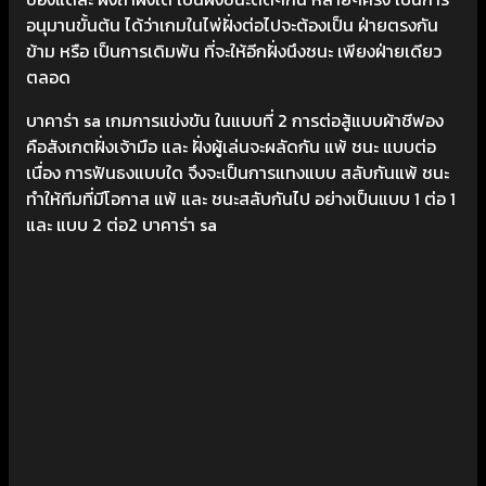
อนุมานขั้นต้น ได้ว่าเกมในไพ่ฝั่งต่อไปจะต้องเป็น ฝ่ายตรงกัน
ข้าม หรือ เป็นการเดิมพัน ที่จะให้อีกฝั่งนึงชนะ เพียงฝ่ายเดียว
ตลอด
บาคาร่า sa เกมการแข่งขัน ในแบบที่ 2 การต่อสู้แบบผ้าชีฟอง
คือสังเกตฝั่งเจ้ามือ และ ฝั่งผู้เล่นจะผลัดกัน แพ้ ชนะ แบบต่อ
เนื่อง การฟันธงแบบใด จึงจะเป็นการแทงแบบ สลับกันแพ้ ชนะ
ทำให้ทีมที่มีโอกาส แพ้ และ ชนะสลับกันไป อย่างเป็นแบบ 1 ต่อ 1
และ แบบ 2 ต่อ2 บาคาร่า sa