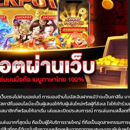
ตเว็บตรงไม่ผ่านเอเย่นต์ การมองข้ามโบนัสเงินฝากแม้ว่าจะเป็นคาสิโน บ
สคาสิโนออนไลน์จะเป็นผู้เสนอให้กับผู้เล่นใหม่หรือผู้ที่ลังเล ใจให้เข้าร
มาชิกที่พร้อมให้เขาเริ่ม เล่นและเปิดประสบการณ์ การเล่นเกมสล็อตที่ง
ล่นมากที่สุดนั่น คือเป็นผู้ให้บริการรายใหญ่ ที่ถือเป็นอุตสาหกรรมการพ
แต่สิ่งที่คุณได้มานั่นคือความเพลิดเพลินจากการตอบสนองเกมผู้เล่นพร้อ