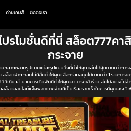
ค่ายเกมส์
ติดต่อเรา
ปรโมชั่นดีที่นี่ สล็อต777คา
กระจาย
ยหลากหลายรูปแบบแต่ละรูปแบบนึงที่ทำให้คุณเล่นได้คุ้มมากกว่าการเล
็อตฝาก ถอนไม่มีขั้นต่ำให้คุณเลือกร่วมสนุกได้มากกว่า 1 รายการยกตั
่นี่ที่เดียวจำนวนการเดิมพันที่ทำให้คุณสามารถเข้าร่วมเล่นได้อย่างไม่
ับสล็อตออนไลน์แจ็คพอตแตกง่ายที่เป็นเรื่องรวดเร็วในการที่คุณจะคว้าชัย