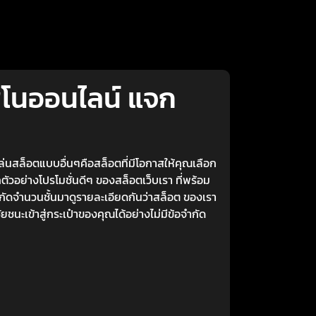
สิโนออนไลน์ แจก
่นสล็อตแบบอื่นๆคือสล็อตที่มีโอกาสให้คุณเลือก
วอย่างโปรโมชั่นดีๆ ของสล็อตเว็บเรา ที่พร้อม
จำกัดจำนวนชั้นมาดูรายละเอียดกันว่าสล็อต ของเรา
ชนะเข้าสู่กระเป๋าของคุณได้อย่างไม่มีข้อจำกัด