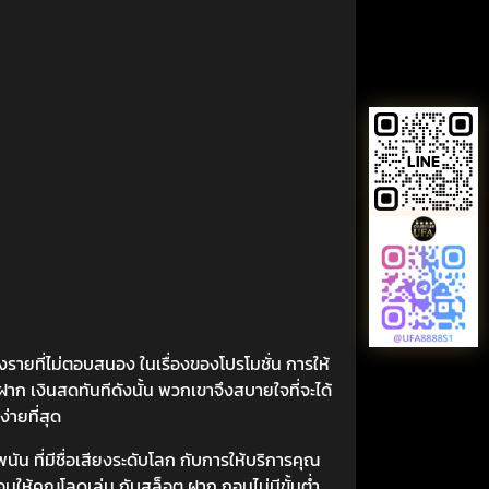
างรายที่ไม่ตอบสนอง ในเรื่องของโปรโมชั่น การให้
่วมฝาก เงินสดทันทีดังนั้น พวกเขาจึงสบายใจที่จะได้
่ายที่สุด
นัน ที่มีชื่อเสียงระดับโลก กับการให้บริการคุณ
มให้คุณโลดเล่น กับสล็อต ฝาก ถอนไม่มีขั้นต่ำ