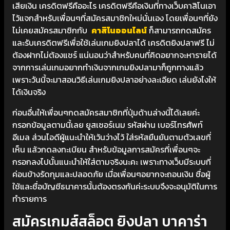
เสียเงิน เครดิตฟรีคืออะไร เครดิตฟรีคือเงินที่ทางเว็บคาสิโนเอา
ไว้แจกสำหรับเพื่อนๆที่สมัครสมาชิกใหม่นั่นเอง โดยเพื่อนๆที่ยัง
ไม่เคยสมัครสมาชิกกับ
คาสิโนออนไลน์
ก็สามารถกดสมัคร
และรับเครดิตฟรีเพื่อใช้เล่นเกมยิงปลาได้ เครดิตยิงปลาฟรี ไม่
ต้องฝากไม่ต้องแชร์ แน่นอนว่าสำหรับคนที่คิดอยากจะหารายได้
จากการเล่นเกมอยากทำเงินจากเกมยิงปลามาก็ถูกทางแล้ว
เพราะวันนี้จะมาสอนวิธีเล่นเกมยิงปลาอย่างละเอียด เล่นยังไงให้
ได้เงินจริง
ก่อนอื่นให้เพื่อนๆกดสมัครสมาชิกที่ปุ่มด้านล่างนี้ได้เลยค่ะ
กรอกข้อมูลตามนี้เลย ยูสเซอร์เนม รหัสผ่าน เบอร์โทรศัพท์
อีเมล ส่วนไอดีผู้แนะนำให้เว้นว่างไว้ ใส่รหัสยืนยันตามตัวเลขที่
เห็น แล้วกดลงทะเบียน สำหรับข้อมูลการสมัครที่เพื่อนๆจะ
กรอกลงไปนั้นแนะนำให้ใส่ตามจริงนะคะ เพราะทางเว็บมีระบบที่
ค่อนข้างรัดกุมและปลอดภัย เมื่อเพื่อนๆอยากจะถอนเงิน ชื่อผู้
ใช้และชื่อบัญชีธนาคารนั้นต้องตรงกันค่ะระบบจึงจะอนุมัติในการ
ทำรายการ
สมัครเกมส์สล็อต ยิงปลา บาคาร่า