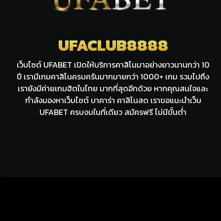
UFACLUB8888
เว็บไซต์ UFABET เปิดให้บริการคาสิโนมาอย่างยาวนานกว่า 10
ปี เรามีเกมคาสิโนครบครันมากมายกว่า 1000+ เกม รวมไปถึง
เรายังมีค่ายเกมฮิตในไทย มากที่สุดอีกด้วย หากคุณสนใจและ
กำลังมองหาเว็บไซต์ บาคาร่า คาสิโนสด เราขอแนะนำเว็บ
UFABET ครบจบในที่เดียว สมัครฟรี ไม่มีขั้นต่ำ