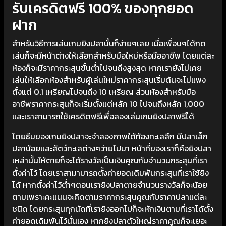
รับเครดิตฟรี 100% ของทุกยอด
ฝาก
สำหรับวิธีการเล่นเกมยิงปลานั้นก็ง่ายๆเลย เมื่อเพื่อนๆได้กด
เล่นก็จะมีหน้าต่างให้เลือกสำหรับมือใหม่หรือมืออาชีพ โดยแต่ละ
ห้องก็จะมีราคากระสุนขั้นต่ำไปจนถึงสูงสุด หากเรายังไม่เคย
เล่นให้เลือกห้องสำหรับผู้เล่นใหม่ราคากระสุนเริ่มต้นจะไม่แพง
ตั้งแต่ 0.1 เหรียญไปจนถึง 10 เหรียญ ส่วนห้องสำหรับมือ
อาชีพราคากระสุนก็จะเริ่มตั้งแต่หลัก 10 ไปจนถึงหลัก 1,000
และเราสามารถใช้เครดิตฟรีเพื่อลองเล่นเกมยิงปลาฟรีได้
โดยธีมของเกมยิงปลาจะจำลองภาพใต้ท้องทะเลลึก มีปลาเล็ก
ปลาน้อยและสัตว์ทะเลต่างๆว่ายไปมา หน้าที่ของเราก็คือยิงปลา
เหล่านั้นให้ตายก็จะได้รางวัลเป็นเงินคูณกับจำนวนกระสุนที่เรา
ตั้งค่าไว้ โดยเราสามามารถตั้งค่ายอดเดิมพันกระสุนที่เราใช้ยิง
ได้ หากตั้งค่าไว้ต่ำๆตอนเรายิงปลาตายจำนวนรางวัลก็จะน้อย
ตามเพราะคะแนนจะคิดตามราคากระสุนคูณกับราคาปลาแต่ละ
ชนิด โดยกระสุนทุกนัดที่เรายิงออกไปก็จะหักเงินตามที่เราได้ตั้ง
ค่ายอดเดิมพันไว้นั่นเอง หากยิงปลาตัวใหญ่ราคาคูณก็จะเยอะ