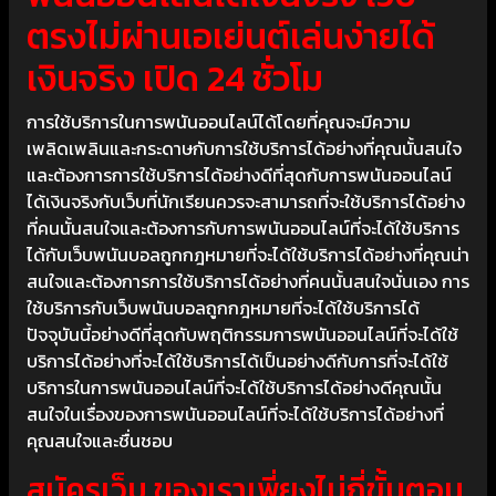
ตรงไม่ผ่านเอเย่นต์เล่นง่ายได้
เงินจริง เปิด 24 ชั่วโม
การใช้บริการในการพนันออนไลน์ได้โดยที่คุณจะมีความ
เพลิดเพลินและกระดาษกับการใช้บริการได้อย่างที่คุณนั้นสนใจ
และต้องการการใช้บริการได้อย่างดีที่สุดกับการพนันออนไลน์
ได้เงินจริงกับเว็บที่นักเรียนควรจะสามารถที่จะใช้บริการได้อย่าง
ที่คนนั้นสนใจและต้องการกับการพนันออนไลน์ที่จะได้ใช้บริการ
ได้กับเว็บพนันบอลถูกกฎหมายที่จะได้ใช้บริการได้อย่างที่คุณน่า
สนใจและต้องการการใช้บริการได้อย่างที่คนนั้นสนใจนั่นเอง การ
ใช้บริการกับเว็บพนันบอลถูกกฎหมายที่จะได้ใช้บริการได้
ปัจจุบันนี้อย่างดีที่สุดกับพฤติกรรมการพนันออนไลน์ที่จะได้ใช้
บริการได้อย่างที่จะได้ใช้บริการได้เป็นอย่างดีกับการที่จะได้ใช้
บริการในการพนันออนไลน์ที่จะได้ใช้บริการได้อย่างดีคุณนั้น
สนใจในเรื่องของการพนันออนไลน์ที่จะได้ใช้บริการได้อย่างที่
คุณสนใจและชื่นชอบ
สมัครเว็บ ของเราเพี่ยงไม่กี่ขั้นตอน