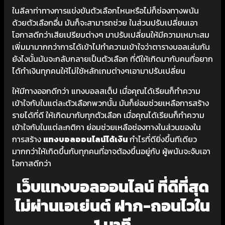
ในลีลาท่าทางการแข่งขันตัวเลือกไหนหรือไม่ก็ช่องทางพนัน
ด้วยตัวเลือกอื่น มันก็จะสามารถช่วย ในส่วนปรับเปลี่ยนเอา
โอกาสดีกว่าเสียเปรียบต่างๆ มาปรับเปลี่ยนให้มีความเหมาะสม
เพิ่มมามากกว่าการได้เข้าไปทำความเข้าใจว่าตารางบอลเล่นกัน
ยังไงนั้นมันจะกลับกลายเป็นตัวเลือก ที่ดีให้เกิดมากับคนที่อยาก
ได้ทำเงินทุกคนให้ไม่ใช้หลักเกมต่างๆเอามาปรับเปลี่ยน
ให้มีทางออกดีกว่า แทงบอลสเต็ป เมื่อคุณได้เรียนก็ทำความ
เข้าใจกับในแต่ละตัวเลือกพวกนั้น มันก็ย่อมช่วยเหลือการสร้าง
รายได้ที่ดี ให้เกิดมากับทุกตัวเลือก เมื่อคุณได้เรียนก็ทำความ
เข้าใจกับในแต่ละกติกา ย่อมช่วยเหลือช่องทางในส่วนของใน
การสร้าง
แทงบอลออนไลน์ได้เงิน
กำไรที่ดียิ่งขึ้นทีเดียว
มากกว่าให้เกิดขึ้นกับทุกคนที่อาจต้องขึ้นอยู่กับ ผู้พนันจะจับเอา
โอกาสดีกว่า
เว็บแทงบอลออนไลน์ ที่ดีที่สุด
ไม่ผ่านเอเย่นต์ ฝาก-ถอนไวใน