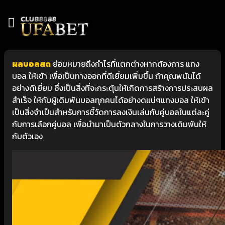
ผลบอลสด
ย่อมหมายถึงกำไรที่แตกต่างหากต้องการ แทง
บอล ให้เข้า เพื่อเป็นทางออกที่ดีเยี่ยมเพิ่มขึ้น ถ้าคุณพนันได้
อย่างดีเยี่ยม ซึ่งเป็นสิ่งที่จะกระตุ้นให้เกิดการสร้างการประสบผล
สำเร็จ ให้กับผู้เดิมพันบอลทุกคนได้อย่างดแน่ๆแทงบอล ให้เข้า
เป็นสิ่งจำเป็นสำหรับการชี้วัดการลงเงินเล่นกับคู่บอลในแต่ละคู่
กับการเลือกคู่บอล​ เพื่อนำมาเป็นตัวกลางในการวางเดิมพันให้
กับตัวเอง