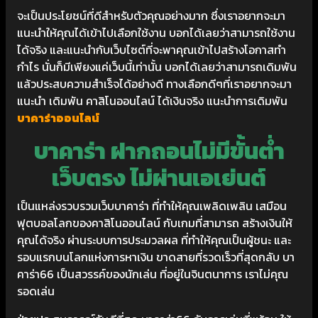
จะเป็นประโยชน์ที่ดีสำหรับตัวคุณอย่างมาก ซึ่งเราอยากจะมา
แนะนำให้คุณได้เข้าไปเลือกใช้งาน บอกได้เลยว่าสามารถใช้งาน
ได้จริง และแนะนำกับเว็บไซต์ที่จะพาคุณเข้าไปสร้างโอกาสทำ
กำไร นั่นก็มีเพียงแค่เว็บนี้เท่านั้น บอกได้เลยว่าสามารถเดิมพัน
แล้วประสบความสำเร็จได้อย่างดี ทางเลือกดีๆที่เราอยากจะมา
แนะนำ เดิมพัน คาสิโนออนไลน์ ได้เงินจริง แนะนำการเดิมพัน
บาคาร่าออนไลน์
บาคาร่า ฝากถอนไม่มีขั้นต่ำ
เว็บตรง ไม่ผ่านเอเย่นต์
เป็นแหล่งรวบรวมเว็บบาคาร่า ที่ทำให้คุณเพลิดเพลิน เสมือน
ฟุตบอลโลกของคาสิโนออนไลน์ กับเกมที่สามารถ สร้างเงินให้
คุณได้จริง ผ่านระบบการประมวลผล ที่ทำให้คุณเป็นผู้ชนะ และ
รอบแรกบนโลกแห่งการหาเงิน ขาดสายที่รวดเร็วที่สุดกลับ บา
คาร่า66 เป็นสวรรค์ของนักเล่น ที่อยู่ในจินตนาการ เราไม่คุณ
รอดเล่น