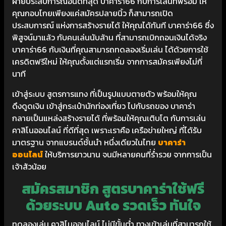
ฝ่ายประสบการณ์อันดีที่สุด บาคาร่า66 กับการเล่นที่พร้อม ให้
คุณกอบโกยเพียงแค่สมัครปลายนิ้ว ก็สามารถเปิด
ประสบการณ์ แห่งการสร้างรายได้ ให้คุณได้ทันที บาคาร่า66 ซึ่ง
พิสูจน์มาแล้ว กับคนเล่นนับล้าน ที่สามารถเบิกถอนเงินได้จริง
บาคาร่า66 กับเงินที่คุณสามารถทดลองเริ่มเล่น ได้ด้วยการใช้
เครดิตฟรีใหม่ ให้คุณตั้งแต่แรกเริ่ม จากการสมัครเพียงไม่กี่
นาที
เข้าสู่ระบบ สูตรการแทง ที่เป็นรูปแบบตายตัว พร้อมให้คุณ
ดึงดูดเงิน เข้าสู่กระเป๋านักท่องเที่ยว ไปกับรถของ บาคาร่า
กลายเป็นแหล่งสร้างรายได้ ที่พร้อมให้คุณเติบโต กับการเล่น
คาสิโนออนไลน์ ที่ดีที่สุด เพราะเราคือ เครือข่ายใหญ่ ที่ได้รับ
มาตรฐาน จากแบรนด์ชั้นนำ หนึ่งเดียวในไทย
บาคาร่า
ออนไลน์
ให้บริการยาวนาน จนมีหลายคนที่ร่ำรวย จากการเป็น
เจ้าสัวน้อย
สมัครสมาชิก สูตรบาคาร่าใช้ฟรี
ด้วยระบบ Auto รวดเร็ว ทันใจ
ทดลองเล่น คาสิโนออนไลน์ ไม่มีขั้นต่ำ ทางเข้าเล่นที่สามารถใช้