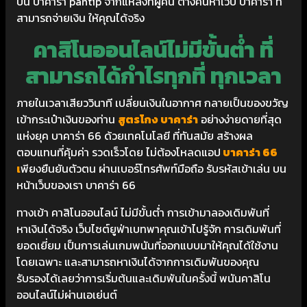
บน บาคาร่า pantip จากแหล่งที่ผู้คน ต่างค้นหาเว็บ บาคาร่า ที่
สามารถจ่ายเงิน ให้คุณได้จริง
คาสิโนออนไลน์ไม่มีขั้นต่ำ ที่
สามารถได้กำไรทุกที่ ทุกเวลา
ภายในเวลาเสียววินาที เปลี่ยนเงินในอากาศ กลายเป็นของขวัญ
เข้ากระเป๋าเงินของท่าน
สูตรโกง บาคาร่า
อย่างง่ายดายที่สุด
แห่งยุค บาคาร่า 66 ด้วยเทคโนโลยี ที่ทันสมัย สร้างผล
ตอบแทนที่คุ้มค่า รวดเร็วโดย ไม่ต้องโหลดแอป
บาคาร่า 66
เ
พียงยืนยันตัวตน ผ่านเบอร์โทรศัพท์มือถือ รับรหัสเข้าเล่น บน
หน้าเว็บของเรา บาคาร่า 66
ทางเข้า คาสิโนออนไลน์ ไม่มีขั้นต่ำ การเข้ามาลองเดิมพันที่
หาเงินได้จริง เว็บไซต์ยูฟ่าเบทพาคุณเข้าไปรู้จัก การเดิมพันที่
ยอดเยี่ยม เป็นการเล่นเกมพนันที่ออกแบบมาให้คุณได้ใช้งาน
โดยเฉพาะ และสามารถหาเงินได้จากการเดิมพันของคุณ
รับรองได้เลยว่าการเริ่มต้นและเดิมพันในครั้งนี้ พนันคาสิโน
ออนไลน์ไม่ผ่านเอเย่นต์