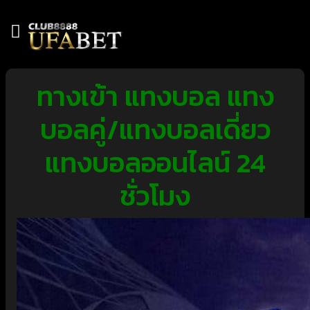
ทางเข้า แทงบอล แทง
บอลคู่/แทงบอลเดี่ยว
แทงบอลออนไลน์ 24
ชั่วโมง