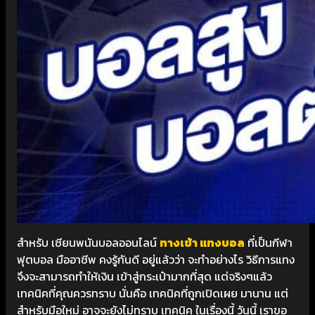
สำหรับ เซียนพนันบอลออนไลน์
ทางเข้า แทงบอล
ที่เป็นกีฬา
ฟุตบอล มืออาชีพ คงรู้กันดี อยู่แล้วว่า จะทำอย่างไร วิธีการแทง
จึงจะสามารถทำให้เงิน เข้าสู่กระเป๋ามากที่สุด แต่จริงๆแล้ว
เทคนิคที่คุณควรทราบ นั่นคือ เทคนิคที่ถูกเปิดเผย มานาน แต่
สำหรับมือใหม่ อาจจะยังไม่ทราบ เทคนิค ในเรื่องนี้ วันนี้ เราขอ