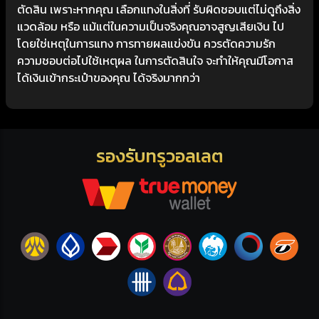
ตัดสิน เพราะหากคุณ เลือกแทงในสิ่งที่ รับผิดชอบแต่ไม่ดูถึงสิ่ง
แวดล้อม หรือ แม้แต่ในความเป็นจริงคุณอาจสูญเสียเงิน ไป
โดยใช่เหตุในการแทง การทายผลแข่งขัน ควรตัดความรัก
ความชอบต่อไปใช้เหตุผล ในการตัดสินใจ จะทำให้คุณมีโอกาส
ได้เงินเข้ากระเป๋าของคุณ ได้จริงมากกว่า
รองรับทรูวอลเลต