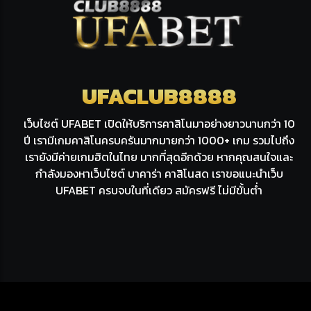
UFACLUB8888
เว็บไซต์ UFABET เปิดให้บริการคาสิโนมาอย่างยาวนานกว่า 10
ปี เรามีเกมคาสิโนครบครันมากมายกว่า 1000+ เกม รวมไปถึง
เรายังมีค่ายเกมฮิตในไทย มากที่สุดอีกด้วย หากคุณสนใจและ
กำลังมองหาเว็บไซต์ บาคาร่า คาสิโนสด เราขอแนะนำเว็บ
UFABET ครบจบในที่เดียว สมัครฟรี ไม่มีขั้นต่ำ