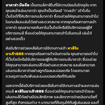
บาคาร่า มือถือ
เป็นเกมส์คาสิโนที่มีความนิยมในปัจจุบัน หาก
คุณสนใจเล่นบาคาร่า คุณจำเป็นต้องมี “ทางเข้า” เข้าไปใน
เว็บไซต์ที่ให้บริการเกมส์บาคาร่า ซึ่งจะช่วยให้คุณสามารถเข้าไป
ในเกมส์และเล่นได้อย่างสะดวกสบาย หากคุณต้องการทางเข้า
บาคาร่า คุณสามารถค้นหาในเว็บไซต์หรือใช้บริการของผู้ให้
บริการเกมส์ ซึ่งจะช่วยให้คุณสามารถเข้าไปในเกมส์ เล่นได้
อย่างรวดเร็ว
ยังมีบริการช่วยเหลือในการใช้งานทางเข้า
คาสิโน
มาเก๊า888
หากคุณต้องการดำเนินการต่อ คุณสามารถเข้าไป
ที่เว็บไซต์หรือใช้บริการของผู้ให้บริการเกมส์บาคาร่า ซึ่งจะช่วย
ให้คุณสามารถเล่นเกมส์ได้อย่างสะดวกสบาย และยังสามารถ
เล่นเกมส์บาคาร่าอย่างถูกต้องและปลอดภัย โดยสามารถ
ควบคุมการเดิมพันและระบบปลอดภัยที่ทันสมัย
นอกจากนี้ยังมีบริการช่วยเหลือในการใช้งานทางเข้าและการเล่น
เกมส์
คาสิโนมาเก๊า888
ซึ่งจะช่วยให้คุณสามารถเข้าใจและ
เล่นเกมส์ได้อย่างมีประสิทธิภาพ และอัตราการจ่ายเงินรางวัลที่
สูงที่สุด กิจกรรมต่าง ๆ มากมายที่คืนทุนให้กับผู้เล่นเสมอ และที่