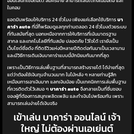
ออนไลน์ที่เชื่อถือได้ สมัครง่าย สามารถเล่นได้ทั้งในมือถือ และ
ในคอม
แอดมินพร้อมให้บริการ 24 ชั่วโมง เพียงแค่เลือกใช้บริการ
บา
คาร่า auto
ที่นี่ก็พร้อมดูแลทุกท่านตลอด 24 ชั่วโมงด้วยระบบ
ที่ทันสมัยที่สุด นอกเหนือจากการให้บริการที่เน้นมาตรฐาน
สากล และเทคโนโลยีที่ทันสมัย ปลอดภัย ไว้ใจได้ เรายังเป็น
เว็บไซต์ชื่อดัง ที่ติดรีวิวแห่งปีหลายปีติดต่อกันมาเป็นเวลานาน
และมีวิธีการเดินเงินบาคาร่าแบบนี้มักนิยมกันมากที่สุด
เพราะเป็นวิธีการเล่นพื้นฐานที่สามารถสร้างรายได้ ได้ง่ายที่สุด
แต่ว่าต้องใช้เงินทุนจำนวนมาก ในไม้หลัง ๆ หลายท่านรู้สึก
เหมือนการเอาเงินมาก แลกเงินน้อย เป็นเทคนิคการเล่นพื้นฐาน
ที่ควรติดตัวไว้เสมอ ๆ
บาคาร่า auto
จึงกลายเป็นที่ชื่นชอบ
ของผู้ที่ต้องการสนุกเพลิดเพลิน และทำเงินไปพร้อมกัน เพราะ
สามารถเล่นง่ายได้เงินจริง
เข้าเล่น บาคาร่า ออนไลน์ เจ้า
ใหญ่ ไม่ต้องผ่านเอเย่นต์