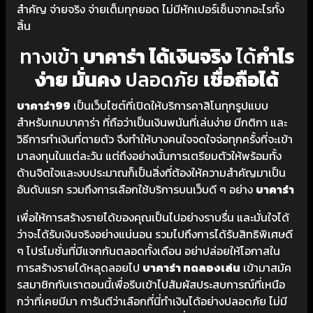
สำคัญ จ่ายจริง จ่ายเต็มทุกยอด ไม่มีหักเปอร์เซ็นจากอะไรทั้ง
สิ้น
ทางเข้า
บาคาร่า ได้เงินจริง
ได้
กำไร
ง่าย มั่นคง
ปลอดภัย
เชื่อถือได้
บาคาร่า99
เป็นเว็บไซต์ที่เปิดให้บริการคาสิโนทุกรูปแบบ
สำหรับเกมบาคาร่า ที่ถือว่าเป็นเงินพนันที่เล่นง่าย มีกติกา และ
วิธีการทำเงินที่ตายตัว จึงทำให้บางคนใจจดใจจ่อทุกครั้งที่จะเข้า
มาลงทุนในแต่ละวัน แต่ถึงอย่างนั้นการเตรียมตัวให้พร้อมทั้ง
ด้านจิตใจและงบประมาณก็เป็นสิ่งที่ต้องให้ความสำคัญมาเป็น
อันดับแรก รวมถึงการเลือกใช้บริการบนเว็บดี ๆ อย่าง
บาคาร่า
เพื่อให้การสร้างรายได้ของคุณเป็นไปอย่างราบรื่น และมั่นใจได้
ว่าจะได้รับเงินจริงอย่างแน่นอน รวมไปถึงการได้รับสิทธิพิเศษดี
ๆ โปรโมชั่นที่มีแจกกันตลอดทั้งเดือน อย่าปล่อยให้โอกาสใน
การสร้างรายได้หลุดลอยไป
บาคาร่า ทดลองเล่น
เข้ามาสมัค
รสมาชิกกับเราตอนนี้เพื่อรีบเข้าไปสัมผัสประสบการณ์ที่เหนือ
กว่าที่เคยมีมา การันตีว่าเลือกที่นี่ทำเงินได้อย่างปลอดภัย ไม่มี