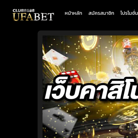
หน้าหลัก
สมัครสมาชิก
โปรโมชั่น