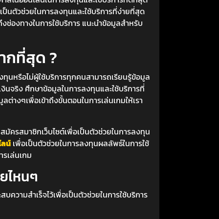
นตัวช่วยในการลงทุนและใช้บริการที่ง่ายที่สุด
ึงช่องทางในการใช้บริการ แนะนำข้อมูลสำหรับ
ากที่สุด ?
หรือไม่ผู้ใช้บริการทุกคนสามารถเรียนรู้ข้อมูล
งินจริง ศึกษาข้อมูลในการลงทุนและใช้บริการที่
ต่างๆเพื่อเข้าถึงขั้นตอนในการเล่นเกมให้เรา
ัครสมาชิกเว็บไซต์เพื่อเป็นตัวช่วยในการลงทุน
ลน์
เพื่อเป็นตัวช่วยในการลงทุนผลลัพธ์ในการใช้
การเล่นเกม
่ายไหนๆ
สบความสำเร็จไว้เพื่อเป็นตัวช่วยในการใช้บริการ