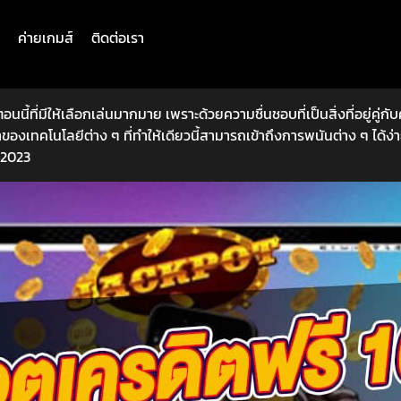
ค่ายเกมส์
ติดต่อเรา
อนนี้ที่มีให้เลือกเล่นมากมาย เพราะด้วยความชื่นชอบที่เป็นสิ่งที่อยู่ค
งเทคโนโลยีต่าง ๆ ที่ทำให้เดียวนี้สามารถเข้าถึงการพนันต่าง ๆ ได้ง่าย
ย 2023