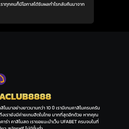
การเราทุกคนก็มีโอกาสได้รับผลกำไรกลับคืนมาจาก
ACLUB8888
าสิโนมาอย่างยาวนานกว่า 10 ปี เรามีเกมคาสิโนครบครัน
งเรายังมีค่ายเกมฮิตในไทย มากที่สุดอีกด้วย หากคุณ
คาร่า คาสิโนสด เราขอแนะนำเว็บ UFABET ครบจบในที่
ดียว สมัครฟรี ไม่มีขั้นต่ำ