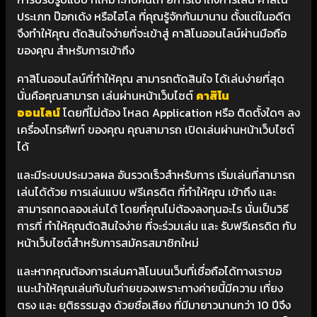
ประเภท ป๊อกเด้ง หรือไฮโล ที่คุณรู้จักกันมานาน ตั้งแต่ในอดีต
จึงทำให้คุณ ตัดสินใจง่ายที่จะเข้าสู่ คาสิโนออนไลน์ผ่านมือถือ
ของคุณ สำหรับการเข้าถึง
คาสิโนออนไลน์ที่ทำให้คุณ สามารถตัดสินใจ ได้เล่นง่ายที่สุด
นั่นคือคุณสามารถ เล่นผ่านหน้าเว็บไซต์
คาสิโน
ออนไลน์
โดยที่ไม่ต้อง โหลด Application หรือ ติดตั้งใดๆ ลง
เครื่องโทรศัพท์ ของคุณ คุณสามารถ เปิดเล่นผ่านหน้าเว็บไซต์
ได้
และมีระบบประมวลผล อันรวดเร็วสำหรับการ เริ่มเล่นที่สามารถ
เล่นได้ด้วย การเล่นแบบ ฟรีเครดิต ที่ทำให้คุณ เข้าถึง และ
สามารถทดลองเล่นได้ โดยที่คุณไม่ต้องลงทุนอะไร นั่นเป็นวิธี
การที่ ทำให้คุณตัดสินใจง่าย ที่จะร่วมเล่น และ รับฟรีเครดิต กับ
หน้าเว็บไซต์สำหรับการสมัครสมาชิกใหม่
และหากคุณต้องการเล่นคาสิโนบนเว็บที่เชื่อถือได้ทางเราขอ
แนะนำให้คุณเล่นกับในค่ายของเพราะทางค่ายนี้มีความ เที่ยง
ตรง และ ยุติธรรมสูง ด้วยชื่อเสียง ที่มีมายาวนานกว่า 10 ปีจึง