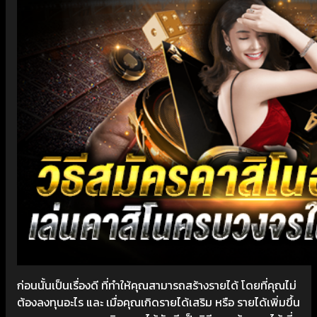
ก่อนนั้นเป็นเรื่องดี ที่ทำให้คุณสามารถสร้างรายได้ โดยที่คุณไม่
ต้องลงทุนอะไร และ เมื่อคุณเกิดรายได้เสริม หรือ รายได้เพิ่มขึ้น