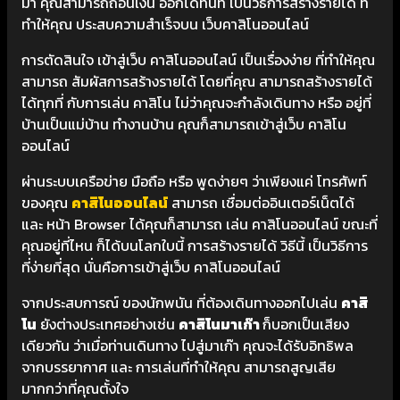
มา คุณสามารถถอนเงิน ออกได้ทันที เป็นวิธีการสร้างรายได้ ที่
ทำให้คุณ ประสบความสำเร็จบน เว็บคาสิโนออนไลน์
การตัดสินใจ เข้าสู่เว็บ คาสิโนออนไลน์ เป็นเรื่องง่าย ที่ทำให้คุณ
สามารถ สัมผัสการสร้างรายได้ โดยที่คุณ สามารถสร้างรายได้
ได้ทุกที่ กับการเล่น คาสิโน ไม่ว่าคุณจะกำลังเดินทาง หรือ อยู่ที่
บ้านเป็นแม่บ้าน ทำงานบ้าน คุณก็สามารถเข้าสู่เว็บ คาสิโน
ออนไลน์
ผ่านระบบเครือข่าย มือถือ หรือ พูดง่ายๆ ว่าเพียงแค่ โทรศัพท์
ของคุณ
คาสิโนออนไลน์
สามารถ เชื่อมต่ออินเตอร์เน็ตได้
และ หน้า Browser ได้คุณก็สามารถ เล่น คาสิโนออนไลน์ ขณะที่
คุณอยู่ที่ไหน ก็ได้บนโลกใบนี้ การสร้างรายได้ วิธีนี้ เป็นวิธีการ
ที่ง่ายที่สุด นั่นคือการเข้าสู่เว็บ คาสิโนออนไลน์
จากประสบการณ์ ของนักพนัน ที่ต้องเดินทางออกไปเล่น
คาสิ
โน
ยังต่างประเทศอย่างเช่น
คาสิโนมาเก๊า
ก็บอกเป็นเสียง
เดียวกัน ว่าเมื่อท่านเดินทาง ไปสู่มาเก๊า คุณจะได้รับอิทธิพล
จากบรรยากาศ และ การเล่นที่ทำให้คุณ สามารถสูญเสีย
มากกว่าที่คุณตั้งใจ