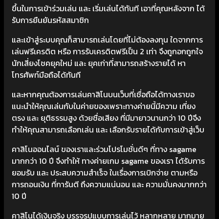
ขึ้นในการเข้าร่วมเล่น และ เริ่มเล่นได้ทันที เอาที่คุณหลังจาก ได้
รับการยืนยันรหัสสมาชิก
และเข้าสู่ระบบคุณก็สามารถเล่นโดยที่ไม่ต้องลงทุน ใดจากการ
เล่นฟรีเครดิต หรือ การรับเครดิตฟรีเป็น 2 เท่า จึงถูกอกถูกใจ
นักเสี่ยงโชคยุคใหม่ และ ยุคเก่าที่สามารถสร้างรายได้ หา
โทรศัพท์มือถือได้ทันที
และหากคุณต้องการเล่นคาสิโนบนเว็บที่เชื่อถือได้ทางเราขอ
แนะนำให้คุณเล่นกับในค่ายของเพราะทางค่ายนี้มีความ เที่ยง
ตรง และ ยุติธรรมสูง ด้วยชื่อเสียง ที่มีมายาวนานกว่า 10 ปีจึง
ทำให้คุณสามารถเลือกเล่น และ เลือกรับรายได้กับการเข้าสู่เว็บ
คาสิโนออนไลน์ ของเราและร่วมโปรโมชั่นดีๆ ที่ทาง sagame
มากกว่า 10 ปี จึงทำให้ ทางค่ายเกม sagame ของเรา ได้รับการ
ยอมรับ และ ประสบความสำเร็จ ในเรื่องการเบิกจ่าย ตามหรือ
การถอนเงิน ที่การันตี ถึงความแน่นอน และ ความมั่นคงมากกว่า
10 ปี
คาสิโนได้เงินจริง บรรจุรูปแบบการเล่นไว้ หลากหลาย มากมาย