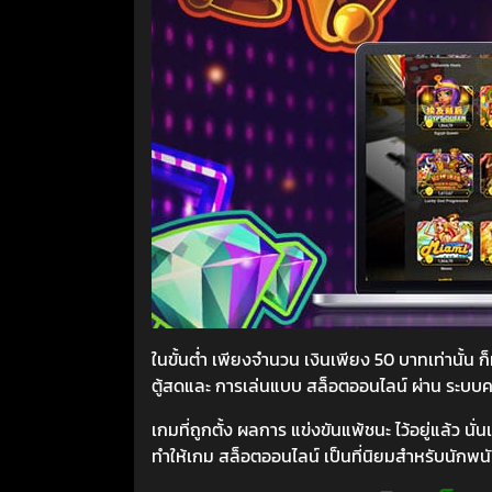
ในขั้นต่ำ เพียงจำนวน เงินเพียง 50 บาทเท่านั้น 
ตู้สดและ การเล่นแบบ สล็อตออนไลน์ ผ่าน ระบบค
เกมที่ถูกตั้ง ผลการ แข่งขันแพ้ชนะ ไว้อยู่แล้ว 
ทำให้เกม สล็อตออนไลน์ เป็นที่นิยมสำหรับนักพนันร