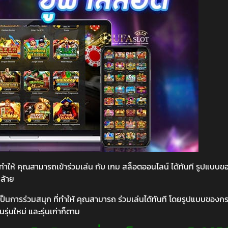
ก็ทำให้ คุณสามารถเข้าร่วมเล่น กับ เกม สล็อตออนไลน์ ได้ทันที รูปแบบ
ล้าย
นั่นเป็นการร่วมสนุก ที่ทำให้ คุณสามารถ ร่วมเล่นได้ทันที โดยรูปแบบขอ
ุ่นใหม่ และรุ่นเก่าก็ตาม