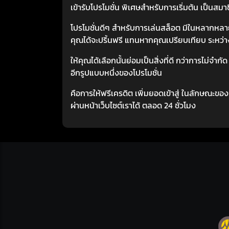
เข้ารับโปรโมชั่น พิเศษสำหรับการเริ่มต้น เป็นส
โปรโมชั่นดีๆ สำหรับการเล่นสล็อต มีในหลากหลายรู
คุณได้จะปริ้นฟรี แทนหากคุณเปรียบเทียบ ระหว่างคา
ให้คุณได้เลือกนั้นย่อมเป็นสิ่งที่ดี กว่าการไม่
อีกรูปแบบหนึ่งของโปรโมชั่น
คือการให้ฟรีเครดิต เพิ่มยอดเข้าสู่ ในลักษณะขอ
ผ่านหน้าเว็บไซต์เราได้ ตลอด 24 ชั่วโมง