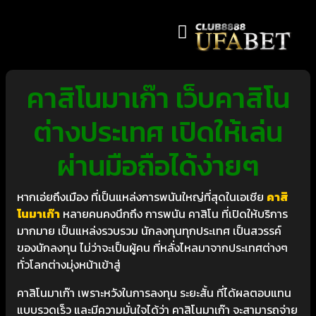
คาสิโนมาเก๊า เว็บคาสิโน
ต่างประเทศ เปิดให้เล่น
ผ่านมือถือได้ง่ายๆ
หากเอ่ยถึงเมือง ที่เป็นแหล่งการพนันใหญ่ที่สุดในเอเชีย
คาสิ
โนมาเก๊า
หลายคนคงนึกถึง การพนัน คาสิโน ที่เปิดให้บริการ
มากมาย เป็นแหล่งรวบรวม นักลงทุนทุกประเทศ เป็นสวรรค์
ของนักลงทุน ไม่ว่าจะเป็นผู้คน ที่หลั่งไหลมาจากประเทศต่างๆ
ทั่วโลกต่างมุ่งหน้าเข้าสู่
คาสิโนมาเก๊า เพราะหวังในการลงทุน ระยะสั้น ที่ได้ผลตอบแทน
แบบรวดเร็ว และมีความมั่นใจได้ว่า คาสิโนมาเก๊า จะสามารถจ่าย