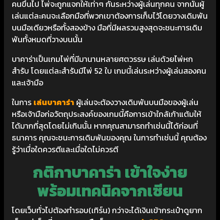
คนขึ้นไป ไพ่จะถูกแจกให้เท่าๆ กันระหว่างผู้เล่นทุกคน จากนั้นผู้
เล่นแต่ละคนจะเลือกมือที่พวกเขาต้องการเก็บไว้โดยวางเดิมพัน
บนมือเดียวหรือทั้งสองข้าง มือที่มีผลรวมสูงสุดจะชนะการเดิม
พันทั้งหมดที่วางบนนั้น
บาคาร่าเป็นเกมไพ่ที่มีมานานหลายศตวรรษ เล่นด้วยไพ่หก
สำรับ โดยแต่ละสำรับมีไพ่ 52 ใบ เกมนี้เล่นระหว่างผู้เล่นสองคน
และเจ้ามือ
ในการ
เล่นบาคาร่า
ผู้เล่นจะต้องวางเดิมพันบนมือของผู้เล่น
หรือเจ้ามือก่อวัตถุประสงค์ของเกมนี้คือการเข้าใกล้เก้าแต้มให้
ได้มากที่สุดโดยไม่เกินนั้น หากคุณสามารถทำเช่นนี้ได้ก่อนที่
ธนาคาร คุณจะชนะการเดิมพันของคุณ ในการทำเช่นนี้ คุณต้อง
รู้ว่าเมื่อใดควรตีและเมื่อใดไม่ควรตี
กติกาบาคาร่า เข้าใจง่าย
พร้อมเทคนิคจากเซียน
โดยเว็บทั่วไปต้องทำรอบ(เทิร์น) กว่าจะได้เงินเข้ากระเป๋าดูยาก