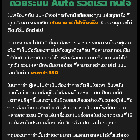
ด้วยระบบ Auto รวดเร็ว ทันใจ
ไปพร้อมๆกัน บนหน้าจอโทรศัพท์มือถือของคุณ แล้วทุกครั้ง ที่
คุณต้องการถอนเงิน
เล่นบาคาร่าได้เงินจริง
เงินของคุณจะไม่
ติดเทิร์น อีกต่อไป
สามารถถอนได้ทันที ที่คุณต้องการ จากประสบการณ์ของผู้เล่น
จริง ที่เห็นข้อดีของการไม่ต้องถูกติดเทิร์น คือสามารถถอนเงิน
ได้ทันที แม้คุณมียอดกำไร เพียงร้อยกว่าบาท ก็สามารถทำได้
ทุกวัน รวมเหล่านักพนันขายอ้อย ที่สามารถสร้างรายได้ แบบ
รายวันผ่าน
บาคาร่า 350
ในบาคาร่า ผู้เล่นไม่จำเป็นต้องทำการตัดสินใจใดๆ เว็บพนัน
ออนไลน์ และเกมนี้อยู่ในกำมือของโชคชะตา มันเป็นเกมที่มี
โอกาสบริสุทธิ์และความรับผิดชอบเพียงอย่างเดียวของผู้เล่นคือ
การเลือกจำนวนเงินที่จะเดิมพันบาคาร่าเป็นเกมไพ่ที่มีมานาน
หลายศตวรรษ มีการเล่นครั้งแรกในฝรั่งเศสในช่วงศตวรรษที่ 18
แต่ยังพบในประเทศอื่นๆ เช่น อิตาลี สเปน และโปรตุเกส
กฎของบาคาร่านั้นเข้าใจง่ายมากและสามารถเล่นได้ตั้งแต่สอง