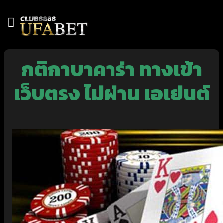
กติกาบาคาร่า ทางเข้า
เว็บตรง ไม่ผ่าน เอเย่นต์